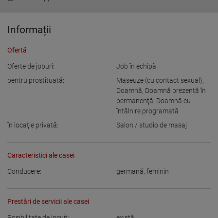
Informații
Ofertă
Oferte de joburi:
Job în echipă
pentru prostituată:
Maseuze (cu contact sexual)
,
Doamnă
,
Doamnă prezentă în
permanenţă
,
Doamnă cu
întâlnire programată
în locaţie privată:
Salon / studio de masaj
Caracteristici ale casei
Conducere:
germană
,
feminin
Prestări de servicii ale casei
Posibilitate de locuit:
există