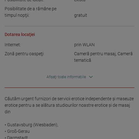
Posibilitate de a rămâne pe
timpul nopţii:
gratuit
Dotarea locaţiei
Internet:
prin WLAN
Zonă pentru oaspeţi:
Cameră pentru masaj
,
Cameră
tematică
Afișaţi toate informațiile
Căutăm urgent furnizori de servicii erotice independente și maseuze 
erotice pentru a se alătura studiourilor noastre erotice și de masaj 
din

• Gustavsburg (Wiesbaden),

• Groß-Gerau

• Darmstadt
