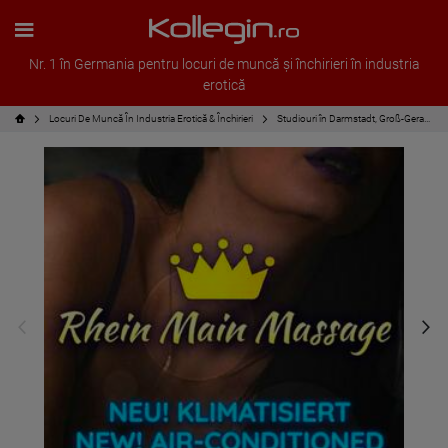
Nr. 1 în Germania pentru locuri de muncă și închirieri în industria
erotică
Locuri De Muncă În Industria Erotică & Închirieri
Studiouri în Darmstadt, Groß-Gerau și Wiesbaden: 100% din cheltuielile suplimentare sunt pentru tine; plătești chirie doar atunci când ai oaspeți.