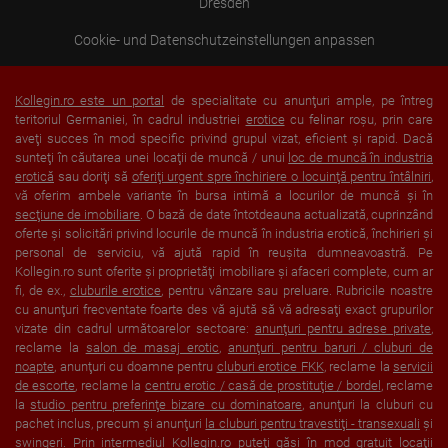
Dresden
Cookie- und Datenschutzeinstellungen anpassen
Kollegin.ro este un portal
de specialitate cu anunţuri ample, pe întreg
teritoriul Germaniei, în cadrul industriei
erotice
cu felinar roşu, prin care
aveţi succes în mod specific privind grupul vizat, eficient şi rapid. Dacă
sunteţi în căutarea unei locaţii de muncă / unui
loc de muncă în industria
erotică
sau doriţi să
oferiţi urgent spre închiriere o locuinţă pentru întâlniri
,
vă oferim ambele variante în bursa intimă a locurilor de muncă şi în
secţiune de imobiliare
. O bază de date întotdeauna actualizată, cuprinzând
oferte şi solicitări privind locurile de muncă în industria erotică, închirieri şi
personal de serviciu, vă ajută rapid în reuşita dumneavoastră. Pe
Kollegin.ro sunt oferite şi proprietăţi imobiliare şi afaceri complete, cum ar
fi, de ex.,
cluburile erotice
, pentru vânzare sau preluare. Rubricile noastre
cu anunţuri frecventate foarte des vă ajută să vă adresaţi exact grupurilor
vizate din cadrul următoarelor sectoare:
anunţuri pentru adrese private
,
reclame la
salon de masaj erotic
,
anunţuri pentru baruri / cluburi de
noapte
, anunţuri cu doamne pentru
cluburi erotice FKK
, reclame la
servicii
de escorte
, reclame la
centru erotic / casă de prostituţie / bordel
, reclame
la
studio pentru preferinţe bizare cu dominatoare
, anunţuri la cluburi cu
pachet inclus, precum şi anunţuri
la cluburi pentru travestiţi - transexuali
şi
swingeri
. Prin intermediul Kollegin.ro puteţi găsi în mod gratuit locaţii