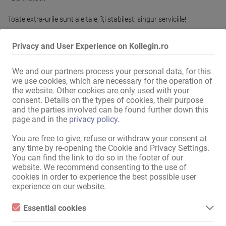
Toate extra-urile sunt ale tale, îți stabilești singur serviciile!

Te poți aștepta la:

Privacy and User Experience on Kollegin.ro
• Camere tematice foarte frumoase și variate!

We and our partners process your personal data, for this
• Program de lucru plăcut de la 10:00 la 21:00.

we use cookies, which are necessary for the operation of
• O echipă grozavă și prietenoasă, cu plăcere!

Citeşte mai mult
the website. Other cookies are only used with your
• Acordăm o mare importanță curățeniei

consent. Details on the types of cookies, their purpose
• Spațiu de dormit și de locuit gratuit

and the parties involved can be found further down this
• Preluarea de la gară este inclusă și garantată.

page and in the
privacy policy
.
Recomandă mai departe colegei tale!
• Wi-Fi gratuit, mașină de spălat și uscător gratuite

• Publicitate gratuită pe multe portaluri erotice

You are free to give, refuse or withdraw your consent at
• Câștigă bani imediat!

any time by re-opening the Cookie and Privacy Settings.
You can find the link to do so in the footer of our
• Programările tale vor fi programate pentru tine

website. We recommend consenting to the use of
cookies in order to experience the best possible user
Îți plac serviciile și/sau masajele erotice? Sau nu ai mai făcut-o 
experience on our website.
niciodată? Nicio problemă, te voi instrui cu plăcere! Adresele sunt 
cunoscute de peste 10 ani.

Essential cookies
Essential cookies are all cookies necessary for the operation of
Interesat/ă? Atunci sună-mă acum sau trimite-mi un mesaj pe 
Mit dem Klicken von „Karte anzeigen“ erteilst du die Erlaubnis, dass