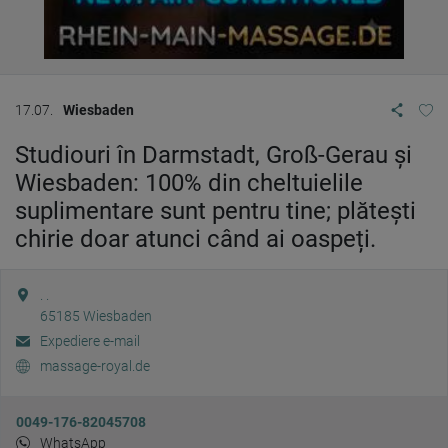
17.07.
Wiesbaden
Studiouri în Darmstadt, Groß-Gerau și
Wiesbaden: 100% din cheltuielile
suplimentare sunt pentru tine; plătești
chirie doar atunci când ai oaspeți.
. .
65185
Wiesbaden
Expediere e-mail
massage-royal.de
0049-176-82045708
WhatsApp