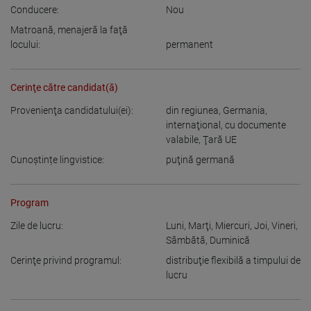
Conducere:
Nou
Matroană, menajeră la faţă
locului:
permanent
Cerinţe către candidat(ă)
Provenienţa candidatului(ei):
din regiunea
,
Germania
,
internaţional, cu documente
valabile
,
Ţară UE
Cunoștințe lingvistice:
puţină germană
Program
Zile de lucru:
Luni
,
Marţi
,
Miercuri
,
Joi
,
Vineri
,
Sâmbătă
,
Duminică
Cerinţe privind programul:
distribuţie flexibilă a timpului de
lucru