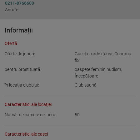
0211-8766600
Anrufe
Informații
Ofertă
Oferte de joburi:
Guest cu admiterea, Onorariu
fix
pentru prostituată:
oaspete feminin nudism
,
Începătoare
în locaţia clubului:
Club saună
Caracteristici ale locaţiei
Număr de camere de lucru:
50
Caracteristici ale casei