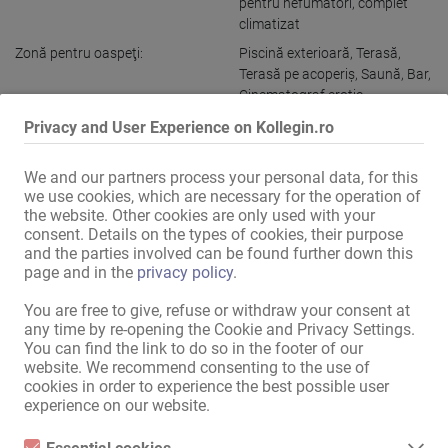
pentru nefumători
,
complet
climatizat
Zonă pentru oaspeţi:
Piscină exterioară
,
Terasă
,
Terasă pe acoperiş
,
Saună
,
Bar
,
Cinematograf erotic
,
Restaurant
,
Cameră VIP
,
Privacy and User Experience on Kollegin.ro
Cameră tematică
,
Jacuzzi
Locuri de parcare pentru
We and our partners process your personal data, for this
doamne:
există
,
proprii
,
discret
we use cookies, which are necessary for the operation of
the website. Other cookies are only used with your
Locuri de parcare pentru
consent. Details on the types of cookies, their purpose
oaspeţi:
există
,
discret
,
proprii
and the parties involved can be found further down this
Amplasare:
Zonă comercială
page and in the
privacy policy
.
You are free to give, refuse or withdraw your consent at
Afișaţi toate informațiile
any time by re-opening the Cookie and Privacy Settings.
You can find the link to do so in the footer of our
website. We recommend consenting to the use of
cookies in order to experience the best possible user
CELE MAI BUNE PETRECERI au loc aici!!!!

experience on our website.
MAGNUM - Mai bine ca niciodată!!!
