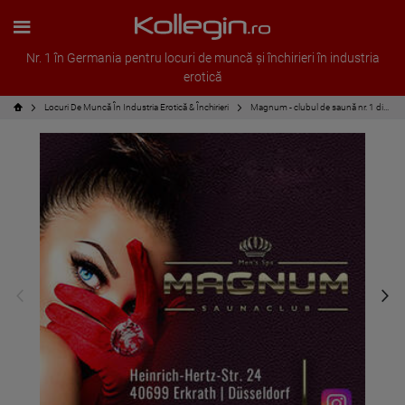
Nr. 1 în Germania pentru locuri de muncă și închirieri în industria
erotică
Locuri De Muncă În Industria Erotică & Închirieri
Magnum - clubul de saună nr. 1 din Europa - doamnelor binevenite!