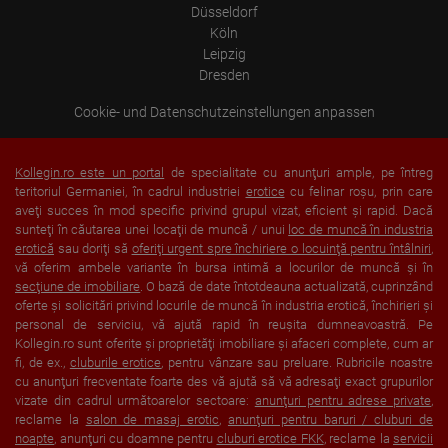
Düsseldorf
Köln
Leipzig
Dresden
Cookie- und Datenschutzeinstellungen anpassen
Kollegin.ro este un portal
de specialitate cu anunţuri ample, pe întreg
teritoriul Germaniei, în cadrul industriei
erotice
cu felinar roşu, prin care
aveţi succes în mod specific privind grupul vizat, eficient şi rapid. Dacă
sunteţi în căutarea unei locaţii de muncă / unui
loc de muncă în industria
erotică
sau doriţi să
oferiţi urgent spre închiriere o locuinţă pentru întâlniri
,
vă oferim ambele variante în bursa intimă a locurilor de muncă şi în
secţiune de imobiliare
. O bază de date întotdeauna actualizată, cuprinzând
oferte şi solicitări privind locurile de muncă în industria erotică, închirieri şi
personal de serviciu, vă ajută rapid în reuşita dumneavoastră. Pe
Kollegin.ro sunt oferite şi proprietăţi imobiliare şi afaceri complete, cum ar
fi, de ex.,
cluburile erotice
, pentru vânzare sau preluare. Rubricile noastre
cu anunţuri frecventate foarte des vă ajută să vă adresaţi exact grupurilor
vizate din cadrul următoarelor sectoare:
anunţuri pentru adrese private
,
reclame la
salon de masaj erotic
,
anunţuri pentru baruri / cluburi de
noapte
, anunţuri cu doamne pentru
cluburi erotice FKK
, reclame la
servicii