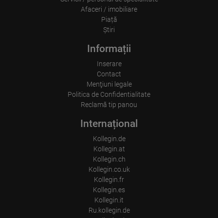
Afaceri / imobiliare
Program:

Piață
Ştiri
Duminică - Joi 15:00 - 05:00

Informații
Vineri + Sâmbătă 15:00 - 07:00

Inserare
Contact
Menţiuni legale
Politica de Confidentialitate
Reclamă tip panou
Internațional
Kollegin.de
Kollegin.at
Kollegin.ch
Kollegin.co.uk
Kollegin.fr
Kollegin.es
Kollegin.it
Ru.kollegin.de