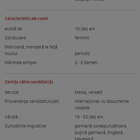
Caracteristici ale casei
există de:
10
(de) ani
Conducere:
feminin
Matroană, menajeră la faţă
locului:
periodic
Mărimea echipei:
2 - 5
Damen
Cerinţe către candidat(ă)
Service:
Masaj
,
versatil
Provenienţa candidatului(ei):
internaţional, cu documente
valabile
Vârstă:
18 - 55
(de) ani
Cunoștințe lingvistice:
germană corespunzătoare
,
puţină germană
,
Engleză
,
Maghiară