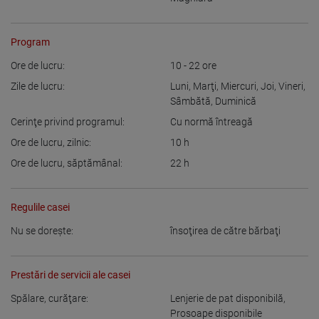
Program
Ore de lucru:
10 - 22
ore
Zile de lucru:
Luni
,
Marţi
,
Miercuri
,
Joi
,
Vineri
,
Sâmbătă
,
Duminică
Cerinţe privind programul:
Cu normă întreagă
Ore de lucru, zilnic:
10
h
Ore de lucru, săptămânal:
22
h
Regulile casei
Nu se doreşte:
însoţirea de către bărbaţi
Prestări de servicii ale casei
Spălare, curăţare:
Lenjerie de pat disponibilă
,
Prosoape disponibile