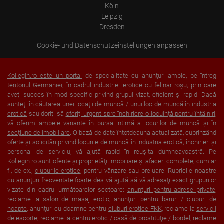
Köln
Leipzig
Dresden
Cookie- und Datenschutzeinstellungen anpassen
Kollegin.ro este un portal
de specialitate cu anunţuri ample, pe întreg
teritoriul Germaniei, în cadrul industriei
erotice
cu felinar roşu, prin care
aveţi succes în mod specific privind grupul vizat, eficient şi rapid. Dacă
sunteţi în căutarea unei locaţii de muncă / unui
loc de muncă în industria
erotică
sau doriţi să
oferiţi urgent spre închiriere o locuinţă pentru întâlniri
,
vă oferim ambele variante în bursa intimă a locurilor de muncă şi în
secţiune de imobiliare
. O bază de date întotdeauna actualizată, cuprinzând
oferte şi solicitări privind locurile de muncă în industria erotică, închirieri şi
personal de serviciu, vă ajută rapid în reuşita dumneavoastră. Pe
Kollegin.ro sunt oferite şi proprietăţi imobiliare şi afaceri complete, cum ar
fi, de ex.,
cluburile erotice
, pentru vânzare sau preluare. Rubricile noastre
cu anunţuri frecventate foarte des vă ajută să vă adresaţi exact grupurilor
vizate din cadrul următoarelor sectoare:
anunţuri pentru adrese private
,
reclame la
salon de masaj erotic
,
anunţuri pentru baruri / cluburi de
noapte
, anunţuri cu doamne pentru
cluburi erotice FKK
, reclame la
servicii
de escorte
, reclame la
centru erotic / casă de prostituţie / bordel
, reclame