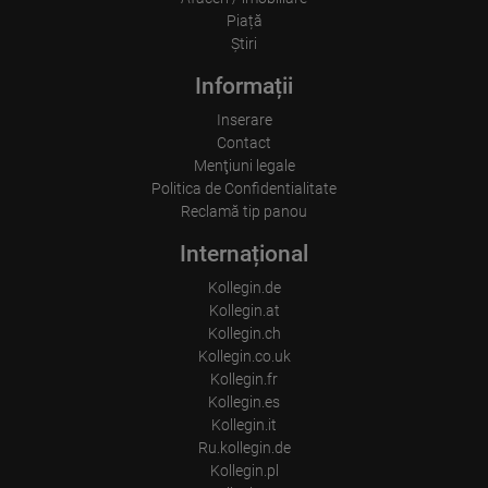
tău - un loc în care ești văzută, apreciată și susținută.

Piață
Ştiri
� Trimite-ne un mesaj pe WhatsApp. Așteptăm cu nerăbdare să te 
auzim!

Informații
Inserare
Contact
Menţiuni legale
Politica de Confidentialitate
Reclamă tip panou
Internațional
Kollegin.de
Kollegin.at
Kollegin.ch
Kollegin.co.uk
Kollegin.fr
Kollegin.es
Kollegin.it
Ru.kollegin.de
Kollegin.pl