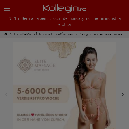
Nr. 1 în Germania pentru locuri de muncă și închirieri în industria
erotică
Locuri De Muncă În Industria Erotică & Închirieri
Câștiguri maxime într-o atmosferă familială!