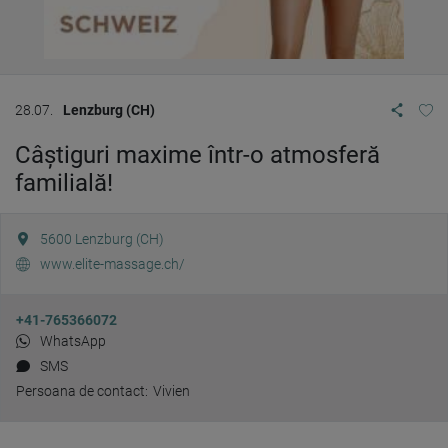
28.07.
Lenzburg (CH)
Câștiguri maxime într-o atmosferă
familială!
5600
Lenzburg (CH)
www.elite-massage.ch/
+41-765366072
WhatsApp
SMS
Persoana de contact:
Vivien