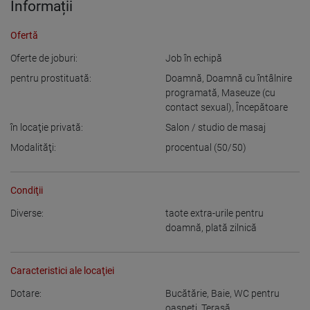
Informații
Ofertă
Oferte de joburi:
Job în echipă
pentru prostituată:
Doamnă
,
Doamnă cu întâlnire
programată
,
Maseuze (cu
contact sexual)
,
Începătoare
în locaţie privată:
Salon / studio de masaj
Modalităţi:
procentual (50/50)
Condiţii
Diverse:
taote extra-urile pentru
doamnă
,
plată zilnică
Caracteristici ale locaţiei
Dotare:
Bucătărie
,
Baie
,
WC pentru
oaspeţi
,
Terasă