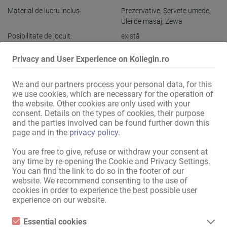
Material de lucru inclus:
Prezervative
,
Şervete umede
,
Ulei de masaj
,
Zewa
Posibilitate de locuit:
există
Posibilitate de a rămâne pe
Privacy and User Experience on Kollegin.ro
timpul nopţii:
există
We and our partners process your personal data, for this
Dotarea locaţiei
we use cookies, which are necessary for the operation of
the website. Other cookies are only used with your
Telefon:
Număr propriu în reţea mobilă
consent. Details on the types of cookies, their purpose
and the parties involved can be found further down this
Internet:
prin WLAN
page and in the
privacy policy
.
You are free to give, refuse or withdraw your consent at
Afișaţi toate informațiile
any time by re-opening the Cookie and Privacy Settings.
You can find the link to do so in the footer of our
website. We recommend consenting to the use of
Loc de muncă erotic în Elveția – într-un studio mic, administrat de o 
cookies in order to experience the best possible user
familie, cu câștiguri de 5.000–6.000 CHF pe săptămână

experience on our website.
Cauți ceva special? Un loc de muncă elegant, cu oaspeți 
Essential cookies