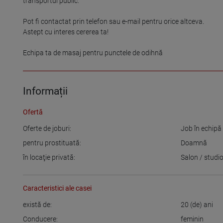
transportul public.

Pot fi contactat prin telefon sau e-mail pentru orice altceva.

Astept cu interes cererea ta!

Informații
Ofertă
Oferte de joburi:
Job în echipă
pentru prostituată:
Doamnă
în locaţie privată:
Salon / studi
Caracteristici ale casei
există de:
20
(de) ani
Conducere:
feminin