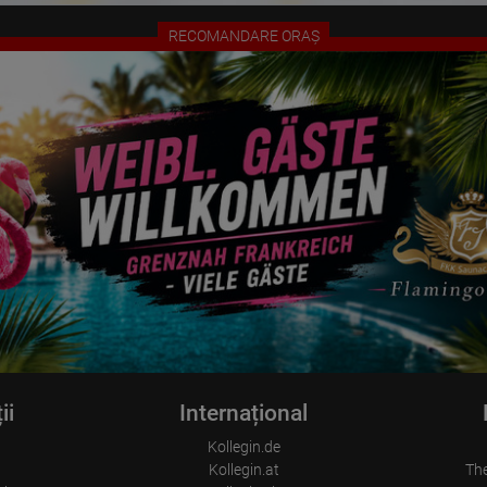
Origin (country and city)
Language
RECOMANDARE ORAȘ
Operating system
Device (PC, tablet PC or smartphone)
Browser and any add-ons used
Resolution of the computer
Visitor source (Facebook, search engine, or referring website)
Which files were downloaded?
Which videos were watched?
Were any advertising banners clicked?
Where did the visitor go? Did he click on other pages of the portal or
did he leave it completely?
How long did the visitor stay?
Place of processing:
European Union & USA
ii
Internațional
Kollegin.de
Kollegin.at
Th