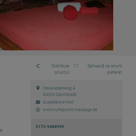
Distribuie
Salvează ca anunţ
anunțul
preferat
Neuwiesenweg 4
64293
Darmstadt
Expediere e-mail
www.ruhepunkt-massage.de
0172-9488999
u 