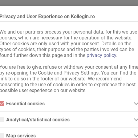
Privacy and User Experience on Kollegin.ro
ni
We and our partners process your personal data, for this we use
cookies, which are necessary for the operation of the website.
Other cookies are only used with your consent. Details on the
types of cookies, their purpose and the parties involved can be
found further down this page and in the
privacy policy
.
xibilă a timpului de lucru
You are free to give, refuse or withdraw your consent at any tim
by re-opening the Cookie and Privacy Settings. You can find the
link to do so in the footer of our website. We recommend
consenting to the use of cookies in order to experience the best
gării
,
pe ieşirea de pe autostradă
possible user experience on our website.
mvai
,
Bancă
,
Coafor
,
Restaurant
,
Cluburi
,
Benzinărie
Essential cookies
obuz
,
Metrou / tren rapid
,
Farmacie
,
Poştă
,
Centru comercial
,
Supermarke
 de unghii
,
Solar
,
Cinematograf
Essential cookies are all cookies necessary for the operation of the
website by enabling basic functions. The website cannot function
Analytical/statistical cookies
properly without these cookies.
Analytical or statistical cookies are cookies that are used to analyze
Recomandă mai departe colegei tale!
website usage and create anonymized access statistics. They help
Map services
website owners understand how visitors interact with websites by