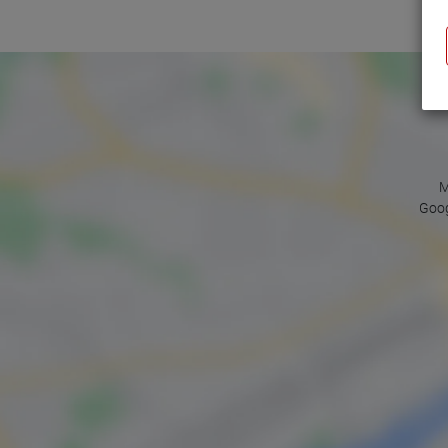
M
Goog