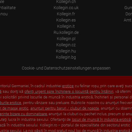
ale
Kollegin.ch
tialitate
Kollegin.co.uk
Gum
anou
Kollegin.fr
Don
Kollegin.es
Amt 
Kollegin.it
Ru.kollegin.de
Kollegin.pl
Kollegin.cz
Kollegin.hu
Kollegin.bg
Cookie- und Datenschutzeinstellungen anpassen
itoriul Germaniei, în cadrul industriei
erotice
cu felinar roşu, prin care aveţi suc
ă
sau doriţi să
oferiţi urgent spre închiriere o locuinţă pentru întâlniri
, vă oferim
solicitări privind locurile de muncă în industria erotică, închirieri şi personal
burile erotice
, pentru vânzare sau preluare. Rubricile noastre cu anunţuri frecven
n de masaj erotic
,
anunţuri pentru baruri / cluburi de noapte
, anunţuri cu doam
ferinţe bizare cu dominatoare
, anunţuri la cluburi cu pachet inclus, precum şi an
uteţi lucra în industria sexului. Ofertanţii de
locuri de muncă în industria erotică
ză în industria sexului. Kollegin.ro – portalul de specialitate din sectorul eroti
ustria sexului
. La noi găsiţi în mod gratuit noul
loc de muncă în industria erotică
ş