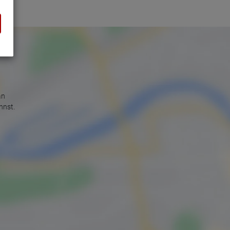
an
nnst.