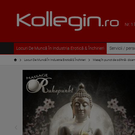
Nr. 1
Locuri De Muncă În Industria Erotică & Închirieri
Servicii / per
Locuri De Muncă În Industria Erotică & Închirieri
Masaj în punct de odihnă - doam