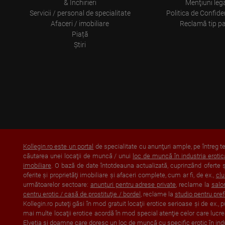
& Închirieri
Menţiuni leg
Servicii / personal de specialitate
Politica de Confiden
Afaceri / imobiliare
Reclamă tip p
Piață
Ştiri
Kollegin.ro este un portal
de specialitate cu anunţuri ample, pe întreg ter
căutarea unei locaţii de muncă / unui
loc de muncă în industria erotic
imobiliare
. O bază de date întotdeauna actualizată, cuprinzând oferte şi 
oferite şi proprietăţi imobiliare şi afaceri complete, cum ar fi, de ex.,
clu
următoarelor sectoare:
anunţuri pentru adrese private
, reclame la
salo
centru erotic / casă de prostituţie / bordel
, reclame la
studio pentru pre
Kollegin.ro puteţi găsi în mod gratuit locaţii erotice serioase şi de ex., p
mai multe locaţii erotice acordă în mod special atenţie celor care lucrea
Elveția
şi doamne care doresc un loc de muncă cu specific erotic în
ind