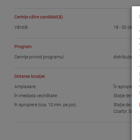
Cerinţe către candidat(ă)
Vârstă:
18 - 50
(de) a
Program
Cerinţe privind programul:
distribuţie fle
Dotarea locaţiei
Amplasare:
În apropierea 
în imediata vecinătate:
Staţie de tra
în apropiere (cca. 10 min. pe jos):
Staţie de aut
Coafor
,
Salon