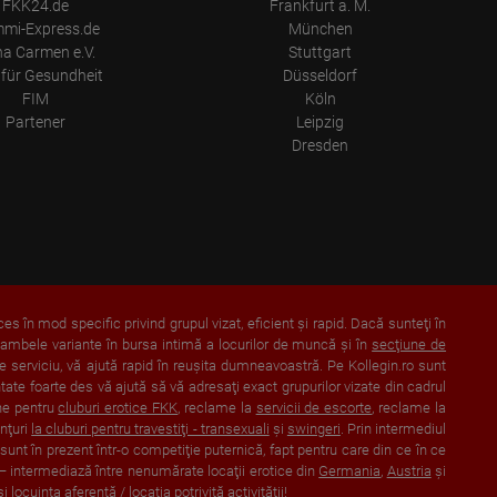
FKK24.de
Frankfurt a. M.
mi-Express.de
München
a Carmen e.V.
Stuttgart
für Gesundheit
Düsseldorf
FIM
Köln
Partener
Leipzig
Dresden
ces în mod specific privind grupul vizat, eficient şi rapid. Dacă sunteţi în
 ambele variante în bursa intimă a locurilor de muncă şi în
secţiune de
 de serviciu, vă ajută rapid în reuşita dumneavoastră. Pe Kollegin.ro sunt
tate foarte des vă ajută să vă adresaţi exact grupurilor vizate din cadrul
ne pentru
cluburi erotice FKK
, reclame la
servicii de escorte
, reclame la
unţuri
la cluburi pentru travestiţi - transexuali
şi
swingeri
. Prin intermediul
sunt în prezent într-o competiţie puternică, fapt pentru care din ce în ce
c – intermediază între nenumărate locaţii erotice din
Germania
,
Austria
şi
i locuinţa aferentă / locaţia potrivită activităţii!