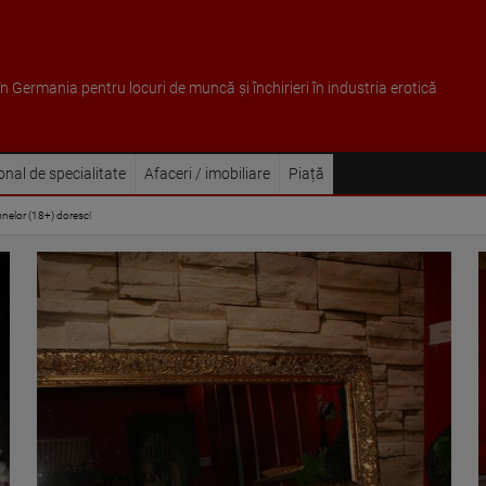
 în Germania pentru locuri de muncă și închirieri în industria erotică
sonal de specialitate
Afaceri / imobiliare
Piață
nelor (18+) doresc!