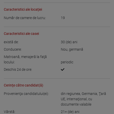
Caracteristici ale locaţiei
Număr de camere de lucru:
19
Caracteristici ale casei
există de:
30
(de) ani
Conducere:
Nou
,
germană
Matroană, menajeră la faţă
locului:
periodic
Deschis 24 de ore:
Cerinţe către candidat(ă)
Provenienţa candidatului(ei):
din regiunea
,
Germania
,
Ţară
UE
,
internaţional, cu
documente valabile
Vârstă:
21+
(de) ani