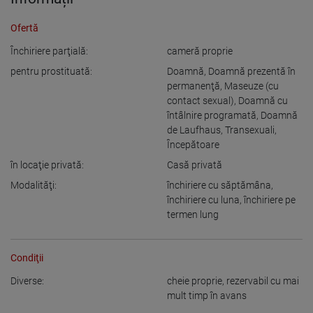
Ofertă
Închiriere parţială:
cameră proprie
pentru prostituată:
Doamnă
,
Doamnă prezentă în
permanenţă
,
Maseuze (cu
contact sexual)
,
Doamnă cu
întâlnire programată
,
Doamnă
de Laufhaus
,
Transexuali
,
Începătoare
în locaţie privată:
Casă privată
Modalităţi:
închiriere cu săptămâna
,
închiriere cu luna
,
închiriere pe
termen lung
Condiţii
Diverse:
cheie proprie
,
rezervabil cu mai
mult timp în avans