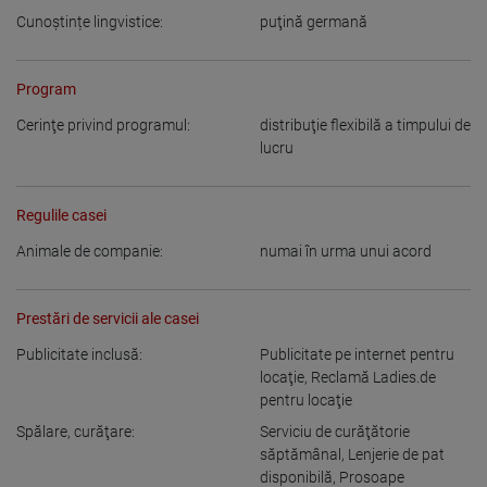
Cunoștințe lingvistice:
puţină germană
Program
Cerinţe privind programul:
distribuţie flexibilă a timpului de
lucru
Regulile casei
Animale de companie:
numai în urma unui acord
Prestări de servicii ale casei
Publicitate inclusă:
Publicitate pe internet pentru
locaţie
,
Reclamă Ladies.de
pentru locaţie
Spălare, curăţare:
Serviciu de curăţătorie
săptămânal
,
Lenjerie de pat
disponibilă
,
Prosoape