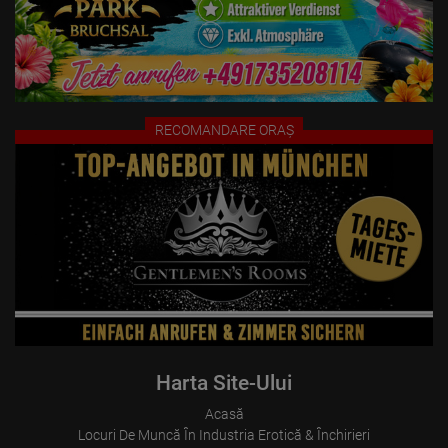
Chiria trebuie plătită imediat la sosire!

Alcoolul și drogurile sunt interzise în casă!

Pentru informații suplimentare și programări, vă rugăm să ne 
contactați telefonic (și prin Whatsapp / SMS).

+49-160-96650048

RECOMANDARE ORAȘ
Operatorul nu este un furnizor de servicii în ceea ce privește serviciile 
chiriașilor, ci mai degrabă proprietarul apartamentelor cu 
programare. Chiriașii stabilesc prețurile pentru serviciile lor la 
discreția lor și nu sunt obligați să respecte instrucțiuni. Plățile 
pentru serviciile oferite de chiriași se fac exclusiv către aceștia și nu 
către operator.

Harta Site-Ului
Acasă
Locuri De Muncă În Industria Erotică & Închirieri