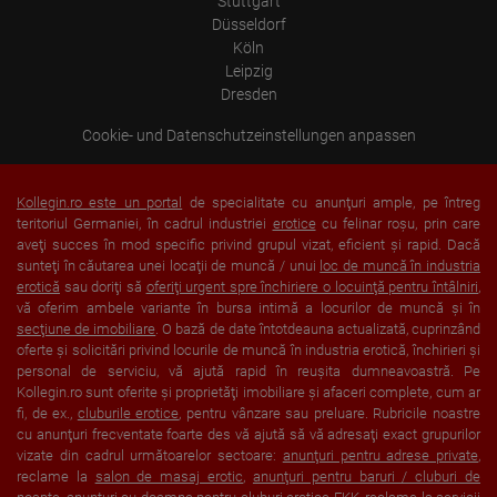
Stuttgart
Düsseldorf
Köln
Leipzig
Dresden
Cookie- und Datenschutzeinstellungen anpassen
Kollegin.ro este un portal
de specialitate cu anunţuri ample, pe întreg
teritoriul Germaniei, în cadrul industriei
erotice
cu felinar roşu, prin care
aveţi succes în mod specific privind grupul vizat, eficient şi rapid. Dacă
sunteţi în căutarea unei locaţii de muncă / unui
loc de muncă în industria
erotică
sau doriţi să
oferiţi urgent spre închiriere o locuinţă pentru întâlniri
,
vă oferim ambele variante în bursa intimă a locurilor de muncă şi în
secţiune de imobiliare
. O bază de date întotdeauna actualizată, cuprinzând
oferte şi solicitări privind locurile de muncă în industria erotică, închirieri şi
personal de serviciu, vă ajută rapid în reuşita dumneavoastră. Pe
Kollegin.ro sunt oferite şi proprietăţi imobiliare şi afaceri complete, cum ar
fi, de ex.,
cluburile erotice
, pentru vânzare sau preluare. Rubricile noastre
cu anunţuri frecventate foarte des vă ajută să vă adresaţi exact grupurilor
vizate din cadrul următoarelor sectoare:
anunţuri pentru adrese private
,
reclame la
salon de masaj erotic
,
anunţuri pentru baruri / cluburi de