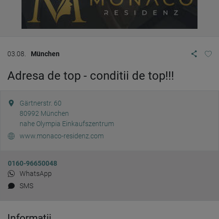
03.08.
München
Adresa de top - conditii de top!!!
Gärtnerstr. 60
80992
München
nahe Olympia Einkaufszentrum
www.monaco-residenz.com
0160-96650048
WhatsApp
SMS
Informații