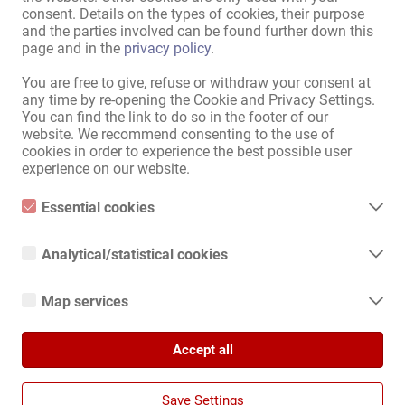
Locuri de parcare pentru
consent. Details on the types of cookies, their purpose
doamne:
există
and the parties involved can be found further down this
page and in the
privacy policy
.
Locuri de parcare pentru
oaspeţi:
există
You are free to give, refuse or withdraw your consent at
în imediata vecinătate:
Staţie de autobuz
,
Metrou /
any time by re-opening the Cookie and Privacy Settings.
You can find the link to do so in the footer of our
tren rapid
,
Farmacie
,
Bancă
,
website. We recommend consenting to the use of
Poştă
,
Centru comercial
,
cookies in order to experience the best possible user
Supermarket
,
Chioşc
,
Coafor
,
experience on our website.
Salon de unghii
,
Solar
,
Restaurant
,
Cafenea
,
Cluburi
,
Essential cookies
Cinematograf
,
Benzinărie
,
Sală
Essential cookies are all cookies necessary for the operation of
the website by enabling basic functions. The website cannot
Analytical/statistical cookies
function properly without these cookies.
Afișaţi toate informațiile
Analytical or statistical cookies are cookies that are used to
analyze website usage and create anonymized access statistics.
Map services
They help website owners understand how visitors interact with
websites by collecting and reporting information anonymously.
Google Maps
Adresă familiară! Sub conducere feminină!

Cea mai bună ofertă de închiriere săptămânală pentru doamne noi 
Accept all
When you use Google Maps on our website, information about
Google Analytics
în acest moment!!!

your use of this site and your IP address may be transmitted to
and stored on a server in the United States.
We use Google Analytics, which sets third-party cookies. More
Save Settings
Apartamente de top cu programări - camere disponibile! 

details about Google Analytics and the cookies used can be