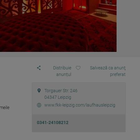
Distribuie
Salvează ca anunţ
anunțul
preferat
Torgauer Str. 246
04347
Leipzig
www.fkk-leipzig.com/laufhausleipzig
meile 
0341-24108212