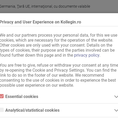
Germania
,
Ţară UE
,
internaţional, cu documente valabile
Privacy and User Experience on Kollegin.ro
We and our partners process your personal data, for this we use
u lenjeria de pat
cookies, which are necessary for the operation of the website.
Other cookies are only used with your consent. Details on the
situaţii de urgenţă în cameră
types of cookies, their purpose and the parties involved can be
found further down this page and in the
privacy policy
.
You are free to give, refuse or withdraw your consent at any tim
by re-opening the Cookie and Privacy Settings. You can find the
,
Duş şi WC
,
Frigider
,
Seif în cameră
link to do so in the footer of our website. We recommend
tică
consenting to the use of cookies in order to experience the best
possible user experience on our website.
gratuit
Essential cookies
obuz
,
Staţie de tramvai
Essential cookies are all cookies necessary for the operation of the
website by enabling basic functions. The website cannot function
Analytical/statistical cookies
ncă
,
Centru comercial
,
Coafor
,
Salon de unghii
,
Solar
,
Cafenea
properly without these cookies.
Analytical or statistical cookies are cookies that are used to analyze