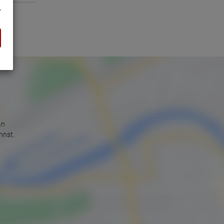
an
nnst.