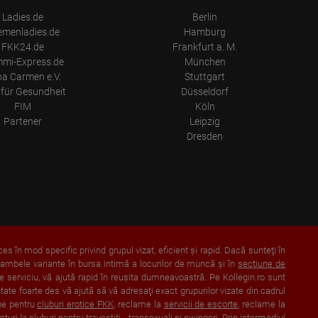
Ladies.de
Berlin
emenladies.de
Hamburg
FKK24.de
Frankfurt a. M.
mi-Express.de
München
a Carmen e.V.
Stuttgart
für Gesundheit
Düsseldorf
FIM
Köln
Partener
Leipzig
Dresden
ces în mod specific privind grupul vizat, eficient şi rapid. Dacă sunteţi în
 ambele variante în bursa intimă a locurilor de muncă şi în
secţiune de
 de serviciu, vă ajută rapid în reuşita dumneavoastră. Pe Kollegin.ro sunt
tate foarte des vă ajută să vă adresaţi exact grupurilor vizate din cadrul
ne pentru
cluburi erotice FKK
, reclame la
servicii de escorte
, reclame la
unţuri
la cluburi pentru travestiţi - transexuali
şi
swingeri
. Prin intermediul