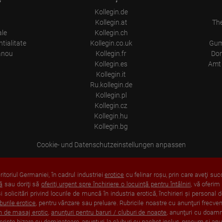
Kollegin.de
Kollegin.at
Th
ale
Kollegin.ch
tialitate
Kollegin.co.uk
Gum
anou
Kollegin.fr
Don
Kollegin.es
Amt 
Kollegin.it
Ru.kollegin.de
Kollegin.pl
Kollegin.cz
Kollegin.hu
Kollegin.bg
Cookie- und Datenschutzeinstellungen anpassen
itoriul Germaniei, în cadrul industriei
erotice
cu felinar roşu, prin care aveţi suc
ă
sau doriţi să
oferiţi urgent spre închiriere o locuinţă pentru întâlniri
, vă oferim
solicitări privind locurile de muncă în industria erotică, închirieri şi personal
burile erotice
, pentru vânzare sau preluare. Rubricile noastre cu anunţuri frecven
n de masaj erotic
,
anunţuri pentru baruri / cluburi de noapte
, anunţuri cu doam
ferinţe bizare cu dominatoare
, anunţuri la cluburi cu pachet inclus, precum şi an