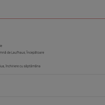
ie
mnă de Laufhaus
,
Începătoare
ziua
,
închiriere cu săptămâna