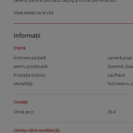
Deveniți parte a Laufhaus Leipzig și contactați-ne astăzi.

Abea aștept sa te văd.
Informații
Ofertă
Închiriere parţială:
cameră propr
pentru prostituată:
Doamnă
,
Doa
în locaţia clubului:
Laufhaus
Modalităţi:
închiriere cu 
Condiţii
Chiria pe zi:
85
€
Cerinţe către candidat(ă)