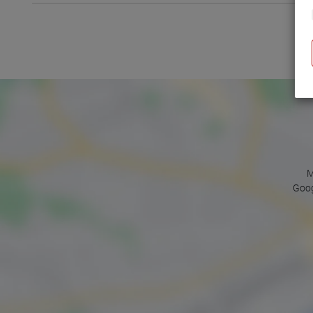
M
Goog