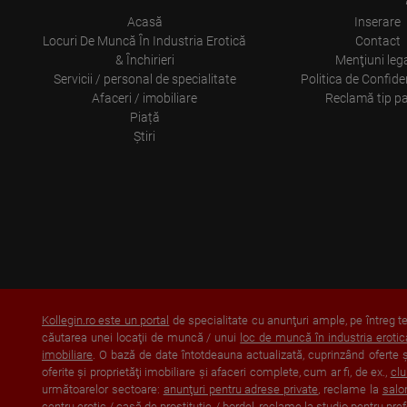
Acasă
Inserare
Locuri De Muncă În Industria Erotică
Contact
& Închirieri
Menţiuni leg
Servicii / personal de specialitate
Politica de Confiden
Afaceri / imobiliare
Reclamă tip p
Piață
Ştiri
Kollegin.ro este un portal
de specialitate cu anunţuri ample, pe întreg ter
căutarea unei locaţii de muncă / unui
loc de muncă în industria erotic
imobiliare
. O bază de date întotdeauna actualizată, cuprinzând oferte şi 
oferite şi proprietăţi imobiliare şi afaceri complete, cum ar fi, de ex.,
clu
următoarelor sectoare:
anunţuri pentru adrese private
, reclame la
salo
centru erotic / casă de prostituţie / bordel
, reclame la
studio pentru pre