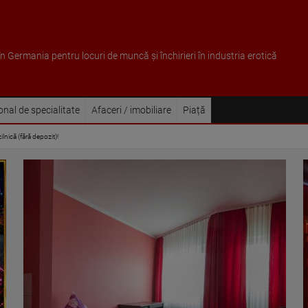
 în Germania pentru locuri de muncă și închirieri în industria erotică
sonal de specialitate
Afaceri / imobiliare
Piață
ilnică (fără depozit)!