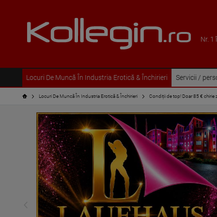
Nr. 1
Locuri De Muncă În Industria Erotică & Închirieri
Servicii / per
Locuri De Muncă În Industria Erotică & Închirieri
Condiții de top! Doar 85 € chirie z