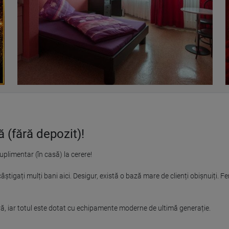
ă (fără depozit)!
plimentar (în casă) la cerere!

știgați mulți bani aici. Desigur, există o bază mare de clienți obișnuiți. Fe
ă, iar totul este dotat cu echipamente moderne de ultimă generație.
