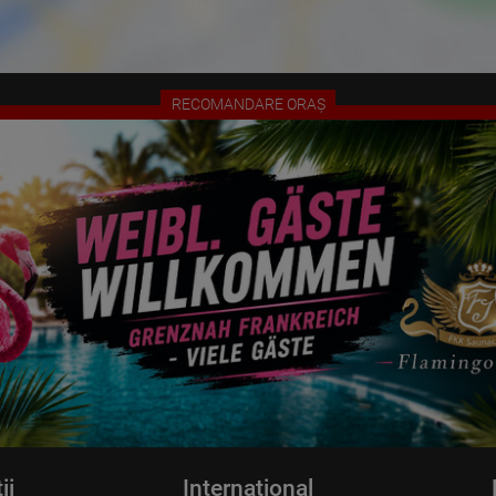
Information collected on visitor behavior is as follows:
Origin (country and city)
Language
Operating system
Device (PC, tablet PC or smartphone)
RECOMANDARE ORAȘ
Browser and any add-ons used
Resolution of the computer
Visitor source (Facebook, search engine, or referring website)
Which files were downloaded?
Which videos were watched?
Were any advertising banners clicked?
Where did the visitor go? Did he click on other pages of the portal or
did he leave it completely?
How long did the visitor stay?
Place of processing:
European Union & USA
ii
Internațional