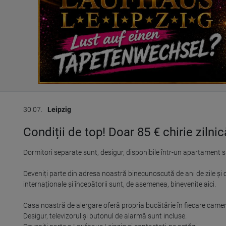
30.07.
Leipzig
Condiții de top! Doar 85 € chirie zilnic
Dormitori separate sunt, desigur, disponibile într-un apartament su
Deveniți parte din adresa noastră binecunoscută de ani de zile și câ
internaționale și începătorii sunt, de asemenea, binevenite aici.

Casa noastră de alergare oferă propria bucătărie în fiecare camer
Desigur, televizorul și butonul de alarmă sunt incluse.
