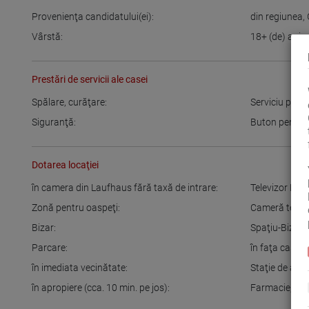
Provenienţa candidatului(ei):
din regiunea
,
Vârstă:
18+
(de) ani
Prestări de servicii ale casei
Spălare, curăţare:
Serviciu pentr
Siguranţă:
Buton pentru 
Dotarea locaţiei
în camera din Laufhaus fără taxă de intrare:
Televizor LCD
Zonă pentru oaspeţi:
Cameră tema
Bizar:
Spaţiu-Bizar
Parcare:
în faţa casei
,
în imediata vecinătate:
Staţie de aut
în apropiere (cca. 10 min. pe jos):
Farmacie
,
Ba