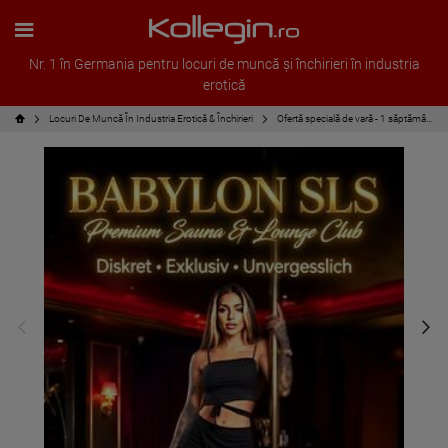
Nr. 1 în Germania pentru locuri de muncă și închirieri în industria
erotică
Locuri De Muncă În Industria Erotică & Închirieri
Ofertă specială de vară - 1 săptămână GRATUITĂ DE CHIRIE în august!!!