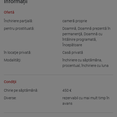
Informații
Ofertă
Închiriere parţială:
cameră proprie
pentru prostituată:
Doamnă
,
Doamnă prezentă în
permanenţă
,
Doamnă cu
întâlnire programată
,
Începătoare
în locaţie privată:
Casă privată
Modalităţi:
închiriere cu săptămâna
,
procentual
,
închiriere cu luna
Condiţii
Chirie pe săptămână:
450
€
Diverse:
rezervabil cu mai mult timp în
avans