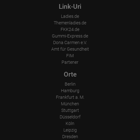
Link-Uri
Proprietatea este situată în zona industrială Saarlouis, lângă 
Ladies.de
granițele cu Franța și Luxemburg, într-o locație centrală, cu parcare 
Themenladies.de
amplă pentru toți oaspeții.

FKK24.de
Gummi-Express.de
Dona Carmen e.V.
Proprietatea este situată în zona industrială Saarlouis, lângă 
Amt für Gesundheit
granițele cu Franța și Luxemburg, într-o locație centrală, cu parcare 
FIM
amplă pentru toți oaspeții. Așteptăm cu nerăbdare să vă revedem!

Partener
Contact:

Orte
Apeluri/WhatsApp +49-163-2330103

Berlin
Birou: +49-6831-8900102

Hamburg
Instagram: Babylon_SLS

Frankfurt a. M.
WhatsApp: wa.me/491632330103
München
Stuttgart
Düsseldorf
Köln
Leipzig
Dresden