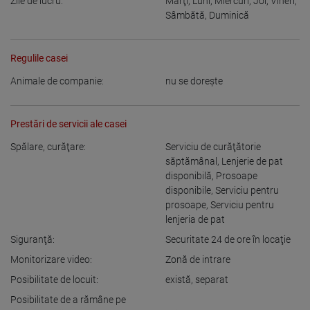
Zile de lucru:
Marţi
,
Luni
,
Miercuri
,
Joi
,
Vineri
,
Sâmbătă
,
Duminică
Regulile casei
Animale de companie:
nu se doreşte
Prestări de servicii ale casei
Spălare, curăţare:
Serviciu de curăţătorie
săptămânal
,
Lenjerie de pat
disponibilă
,
Prosoape
disponibile
,
Serviciu pentru
prosoape
,
Serviciu pentru
lenjeria de pat
Siguranţă:
Securitate 24 de ore în locaţie
Monitorizare video:
Zonă de intrare
Posibilitate de locuit:
există
,
separat
Posibilitate de a rămâne pe