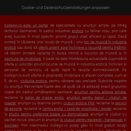
Cookie- und Datenschutzeinstellungen anpassen
Kollegin.ro este un portal
de specialitate cu anunţuri ample, pe întreg
teritoriul Germaniei, în cadrul industriei
erotice
cu felinar roşu, prin care
aveţi succes în mod specific privind grupul vizat, eficient şi rapid. Dacă
sunteţi în căutarea unei locaţii de muncă / unui
loc de muncă în industria
erotică
sau doriţi să
oferiţi urgent spre închiriere o locuinţă pentru întâlniri
,
vă oferim ambele variante în bursa intimă a locurilor de muncă şi în
secţiune de imobiliare
. O bază de date întotdeauna actualizată, cuprinzând
oferte şi solicitări privind locurile de muncă în industria erotică, închirieri şi
personal de serviciu, vă ajută rapid în reuşita dumneavoastră. Pe
Kollegin.ro sunt oferite şi proprietăţi imobiliare şi afaceri complete, cum ar
fi, de ex.,
cluburile erotice
, pentru vânzare sau preluare. Rubricile noastre
cu anunţuri frecventate foarte des vă ajută să vă adresaţi exact grupurilor
vizate din cadrul următoarelor sectoare:
anunţuri pentru adrese private
,
reclame la
salon de masaj erotic
,
anunţuri pentru baruri / cluburi de
noapte
, anunţuri cu doamne pentru
cluburi erotice FKK
, reclame la
servicii
de escorte
, reclame la
centru erotic / casă de prostituţie / bordel
, reclame
la
studio pentru preferinţe bizare cu dominatoare
, anunţuri la cluburi cu
pachet inclus, precum şi anunţuri
la cluburi pentru travestiţi - transexuali
şi
swingeri
. Prin intermediul Kollegin.ro puteţi găsi în mod gratuit locaţii
erotice serioase şi de ex., puteţi lucra în industria sexului. Ofertanţii de