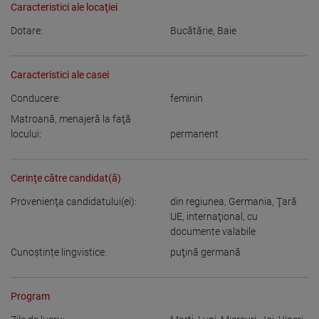
Caracteristici ale locaţiei
Dotare:
Bucătărie
,
Baie
Caracteristici ale casei
Conducere:
feminin
Matroană, menajeră la faţă
locului:
permanent
Cerinţe către candidat(ă)
Provenienţa candidatului(ei):
din regiunea
,
Germania
,
Ţară
UE
,
internaţional, cu
documente valabile
Cunoștințe lingvistice:
puţină germană
Program