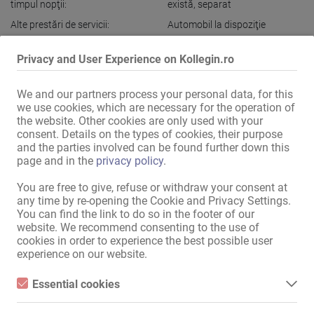
timpul nopţii:
există
,
separat
Alte prestări de servicii:
Automobil la dispoziţie
Privacy and User Experience on Kollegin.ro
Dotarea locaţiei
Internet:
prin WLAN
,
Conexiune
We and our partners process your personal data, for this
disponibilă
we use cookies, which are necessary for the operation of
the website. Other cookies are only used with your
în cameră:
Televizor LCD
,
Chiuvetă
consent. Details on the types of cookies, their purpose
and the parties involved can be found further down this
page and in the
privacy policy
.
Afișaţi toate informațiile
You are free to give, refuse or withdraw your consent at
any time by re-opening the Cookie and Privacy Settings.
You can find the link to do so in the footer of our
Așteptați cu nerăbdare condițiile speciale pe care le oferim exclusiv 
website. We recommend consenting to the use of
pentru femei. Experimentați o noapte de neuitat – Babylon vă 
cookies in order to experience the best possible user
așteaptă!

experience on our website.
Secretul Babylonului

Essential cookies
Descoperiți oportunități lucrative de câștig în apropierea granițelor 
Essential cookies are all cookies necessary for the operation of
cu Franța (doar 5 km) și Luxemburg (15 km).

the website by enabling basic functions. The website cannot