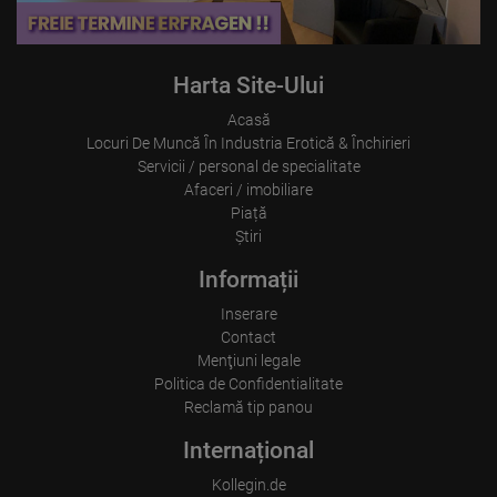
Information collected on visitor behavior is as follows:
Origin (country and city)
Language
Operating system
Device (PC, tablet PC or smartphone)
Harta Site-Ului
Browser and any add-ons used
Resolution of the computer
Acasă
Visitor source (Facebook, search engine, or referring website)
Locuri De Muncă În Industria Erotică & Închirieri
Which files were downloaded?
Which videos were watched?
Servicii / personal de specialitate
Were any advertising banners clicked?
Afaceri / imobiliare
Where did the visitor go? Did he click on other pages of the
Piață
portal or did he leave it completely?
How long did the visitor stay?
Ştiri
Place of processing:
Informații
European Union & USA
Inserare
Contact
Menţiuni legale
Politica de Confidentialitate
Reclamă tip panou
Internațional
Kollegin.de