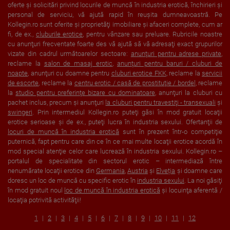
oferte şi solicitări privind locurile de muncă în industria erotică, închirieri şi
personal de serviciu, vă ajută rapid în reuşita dumneavoastră. Pe
Kollegin.ro sunt oferite şi proprietăţi imobiliare şi afaceri complete, cum ar
fi, de ex.,
cluburile erotice
, pentru vânzare sau preluare. Rubricile noastre
cu anunţuri frecventate foarte des vă ajută să vă adresaţi exact grupurilor
vizate din cadrul următoarelor sectoare:
anunţuri pentru adrese private
,
reclame la
salon de masaj erotic
,
anunţuri pentru baruri / cluburi de
noapte
, anunţuri cu doamne pentru
cluburi erotice FKK
, reclame la
servicii
de escorte
, reclame la
centru erotic / casă de prostituţie / bordel
, reclame
la
studio pentru preferinţe bizare cu dominatoare
, anunţuri la cluburi cu
pachet inclus, precum şi anunţuri
la cluburi pentru travestiţi - transexuali
şi
swingeri
. Prin intermediul Kollegin.ro puteţi găsi în mod gratuit locaţii
erotice serioase şi de ex., puteţi lucra în industria sexului. Ofertanţii de
locuri de muncă în industria erotică
sunt în prezent într-o competiţie
puternică, fapt pentru care din ce în ce mai multe locaţii erotice acordă în
mod special atenţie celor care lucrează în industria sexului. Kollegin.ro –
portalul de specialitate din sectorul erotic – intermediază între
nenumărate locaţii erotice din
Germania
,
Austria
şi
Elveția
şi doamne care
doresc un loc de muncă cu specific erotic în
industria sexului
. La noi găsiţi
în mod gratuit noul
loc de muncă în industria erotică
şi locuinţa aferentă /
locaţia potrivită activităţii!
1
2
3
4
5
6
7
8
9
10
11
12