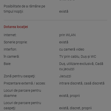
Posibilitate de a rămâne pe
timpul nopţii:
există
Dotarea locaţiei
Internet:
prin WLAN
Sonerie proprie:
există
Interfon:
cu cameră video
în cameră:
TV prin cablu
,
Duş şi WC
Baie:
Duş
,
utilizare exclusivă
,
Cadă
cu jacuzzi
Zonă pentru oaspeţi:
Jacuzzi
Prezentare externă / acces:
intrare discretă
,
casă discretă
Locuri de parcare pentru
doamne:
există
,
proprii
Locuri de parcare pentru
oaspeţi:
există
,
discret
,
proprii