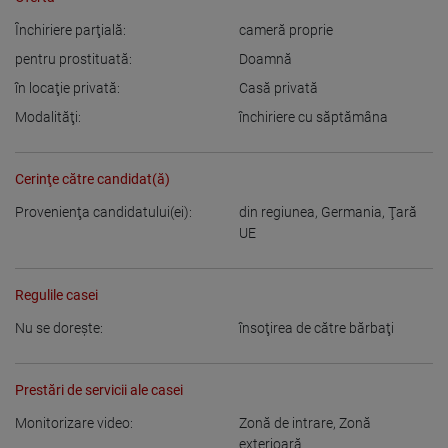
Închiriere parţială:
cameră proprie
pentru prostituată:
Doamnă
în locaţie privată:
Casă privată
Modalităţi:
închiriere cu săptămâna
Cerinţe către candidat(ă)
Provenienţa candidatului(ei):
din regiunea
,
Germania
,
Ţară
UE
Regulile casei
Nu se doreşte:
însoţirea de către bărbaţi
Prestări de servicii ale casei
Monitorizare video:
Zonă de intrare
,
Zonă
exterioară