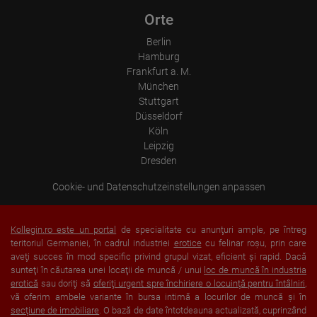
Orte
Berlin
Hamburg
Frankfurt a. M.
München
Stuttgart
Düsseldorf
Köln
Leipzig
Dresden
Cookie- und Datenschutzeinstellungen anpassen
Kollegin.ro este un portal
de specialitate cu anunţuri ample, pe întreg
teritoriul Germaniei, în cadrul industriei
erotice
cu felinar roşu, prin care
aveţi succes în mod specific privind grupul vizat, eficient şi rapid. Dacă
sunteţi în căutarea unei locaţii de muncă / unui
loc de muncă în industria
erotică
sau doriţi să
oferiţi urgent spre închiriere o locuinţă pentru întâlniri
,
vă oferim ambele variante în bursa intimă a locurilor de muncă şi în
secţiune de imobiliare
. O bază de date întotdeauna actualizată, cuprinzând