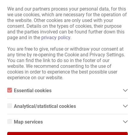
We and our partners process your personal data, for this
Fiecare cameră are un televizor cu o cameră de securitate integrată 
we use cookies, which are necessary for the operation of
care arată intrarea și exteriorul.

the website. Other cookies are only used with your
consent. Details on the types of cookies, their purpose
*********************************************************************
and the parties involved can be found further down this
*****************************

page and in the
privacy policy
.
NOU - NOU

Citeşte mai mult
You are free to give, refuse or withdraw your consent at
Acum oferim și apartamente separate de închiriat în centrul orașului 
any time by re-opening the Cookie and Privacy Settings.
Hanovra - Warstrasse !!

You can find the link to do so in the footer of our
Recomandă mai departe colegei tale!
website. We recommend consenting to the use of
Sunați-ne pentru a afla și a programa o întâlnire!
cookies in order to experience the best possible user
experience on our website.
Essential cookies
Essential cookies are all cookies necessary for the operation of
the website by enabling basic functions. The website cannot
Analytical/statistical cookies
function properly without these cookies.
Analytical or statistical cookies are cookies that are used to
analyze website usage and create anonymized access statistics.
Map services
They help website owners understand how visitors interact with
websites by collecting and reporting information anonymously.
Mit dem Klicken von „Karte anzeigen“ erteilst du die Erlaubnis, dass
Google Maps
Daten an Google übermittelt werden und du damit Karten als