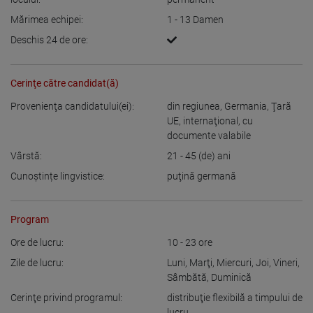
Mărimea echipei:
1 - 13
Damen
Deschis 24 de ore:
Cerinţe către candidat(ă)
Provenienţa candidatului(ei):
din regiunea
,
Germania
,
Ţară
UE
,
internaţional, cu
documente valabile
Vârstă:
21 - 45
(de) ani
Cunoștințe lingvistice:
puţină germană
Program
Ore de lucru:
10 - 23
ore
Zile de lucru:
Luni
,
Marţi
,
Miercuri
,
Joi
,
Vineri
,
Sâmbătă
,
Duminică
Cerinţe privind programul:
distribuţie flexibilă a timpului de
lucru