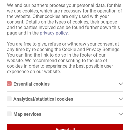
în casă:
Vestiar pentru doamne
,
Vestiar
We and our partners process your personal data, for this
pentru doamne cu duş
,
Toaletă
we use cookies, which are necessary for the operation of
pentru doamne
,
Maşină de
the website. Other cookies are only used with your
spălat
,
Uscător
,
Cameră de zi
consent. Details on the types of cookies, their purpose
and the parties involved can be found further down this
cu TV
,
Compartimente pentru
page and in the
privacy policy
.
valori cu posibilitate de
încuiere
,
dulapuri cu posibilitate
You are free to give, refuse or withdraw your consent at
de încuiere
,
complet climatizat
any time by re-opening the Cookie and Privacy Settings.
Bucătărie:
cu posibilitate de aşezare şi
You can find the link to do so in the footer of our
mâncat
,
utilizare comună
website. We recommend consenting to the use of
cookies in order to experience the best possible user
Baie:
Duş
,
Cadă
,
Cadă cu jacuzzi
,
experience on our website.
utilizare comună
Zonă pentru oaspeţi:
Terasă
Essential cookies
Essential cookies are all cookies necessary for the operation of
Prezentare externă / acces:
casă discretă
,
intrare discretă
,
the website by enabling basic functions. The website cannot
Intrare foarte vizibilă
Analytical/statistical cookies
function properly without these cookies.
Locuri de parcare pentru
Analytical or statistical cookies are cookies that are used to
analyze website usage and create anonymized access statistics.
doamne:
există
Map services
They help website owners understand how visitors interact with
websites by collecting and reporting information anonymously.
Parcare:
în apropiere
Google Maps
Amplasare:
În centrul oraşului
Accept all