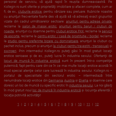
personal de serviciu, vă ajută rapid în reuşita dumneavoastră. Pe
Kollegin.ro sunt oferite şi proprietăţi imobiliare şi afaceri complete, cum ar
fi, de ex.,
cluburile erotice
, pentru vânzare sau preluare. Rubricile noastre
cu anunţuri frecventate foarte des vă ajută să vă adresaţi exact grupurilor
vizate din cadrul următoarelor sectoare:
anunţuri pentru adrese private
,
reclame la
salon de masaj erotic
,
anunţuri pentru baruri / cluburi de
noapte
, anunţuri cu doamne pentru
cluburi erotice FKK
, reclame la
servicii
de escorte
, reclame la
centru erotic / casă de prostituţie / bordel
, reclame
la
studio pentru preferinţe bizare cu dominatoare
, anunţuri la cluburi cu
pachet inclus, precum şi anunţuri
la cluburi pentru travestiţi - transexuali
şi
swingeri
. Prin intermediul Kollegin.ro puteţi găsi în mod gratuit locaţii
erotice serioase şi de ex., puteţi lucra în industria sexului. Ofertanţii de
locuri de muncă în industria erotică
sunt în prezent într-o competiţie
puternică, fapt pentru care din ce în ce mai multe locaţii erotice acordă în
mod special atenţie celor care lucrează în industria sexului. Kollegin.ro –
portalul de specialitate din sectorul erotic – intermediază între
nenumărate locaţii erotice din
Germania
,
Austria
şi
Elveția
şi doamne care
doresc un loc de muncă cu specific erotic în
industria sexului
. La noi găsiţi
în mod gratuit noul
loc de muncă în industria erotică
şi locuinţa aferentă /
locaţia potrivită activităţii!
1
2
3
4
5
6
7
8
9
10
11
12