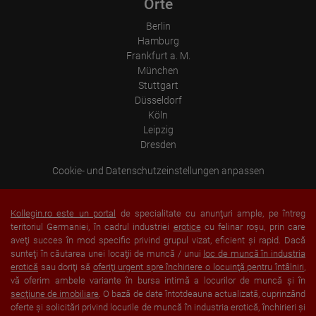
Orte
Berlin
Hamburg
Frankfurt a. M.
München
Stuttgart
Düsseldorf
Köln
Leipzig
Dresden
Cookie- und Datenschutzeinstellungen anpassen
Kollegin.ro este un portal
de specialitate cu anunţuri ample, pe întreg
teritoriul Germaniei, în cadrul industriei
erotice
cu felinar roşu, prin care
aveţi succes în mod specific privind grupul vizat, eficient şi rapid. Dacă
sunteţi în căutarea unei locaţii de muncă / unui
loc de muncă în industria
erotică
sau doriţi să
oferiţi urgent spre închiriere o locuinţă pentru întâlniri
,
vă oferim ambele variante în bursa intimă a locurilor de muncă şi în
secţiune de imobiliare
. O bază de date întotdeauna actualizată, cuprinzând
oferte şi solicitări privind locurile de muncă în industria erotică, închirieri şi