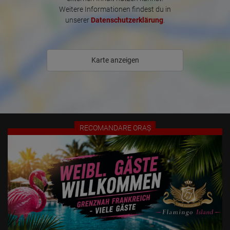
Weitere Informationen findest du in
- Wi-Fi și televizor sunt standard.

unserer
Datenschutzerklärung
.
- - Termeni de închiriere flexibili, fără costuri suplimentare

- Închirieri disponibile pentru o zi, tarife orare disponibile și la cerere - 
Karte anzeigen
facturare zilnică

- Reduceri disponibile și!

- Stație de autobuz către centrul orașului și gara chiar în fața clădirii

Toate facilitățile comerciale, cum ar fi Marktkauf, salon de 
RECOMANDARE ORAȘ
înfrumusețare, Aldi, Lidl, Netto, salon de bronzat, sală de fitness, 
Rossmann, DM, farmacie și restaurante, se află la 2 minute de mers 
pe jos.

Contactați-ne prin telefon, WhatsApp, Viber, SMS sau e-mail pentru 
a putea programa o întâlnire sau a răspunde la întrebările 
dumneavoastră.

Vă rugăm să rețineți: Doamnele însoțite de bărbați nu sunt permise 