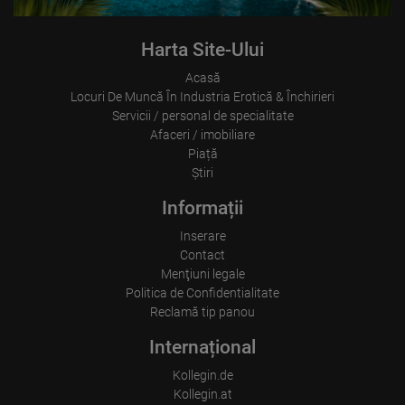
aici!

Echipa de la Haus Freya & Afrodita vă așteaptă cu nerăbdare!

Harta Site-Ului
+49-155-10029280 (și WhatsApp, Viber, SMS)

Acasă
Locuri De Muncă În Industria Erotică & Închirieri
E-mail:

Servicii / personal de specialitate
freya-afrodita-house@gmx.de

Afaceri / imobiliare
Piață
...
Ştiri
Informații
Inserare
Contact
Menţiuni legale
Politica de Confidentialitate
Reclamă tip panou
Internațional
Kollegin.de
Kollegin.at