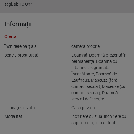
tägl. ab 10 Uhr
Informații
Ofertă
Închiriere parţială:
cameră proprie
pentru prostituată:
Doamnă
,
Doamnă prezentă în
permanenţă
,
Doamnă cu
întâlnire programată
,
Începătoare
,
Doamnă de
Laufhaus
,
Maseuze (fără
contact sexual)
,
Maseuze (cu
contact sexual)
,
Doamnă
servicii de însoţire
în locaţie privată:
Casă privată
Modalităţi:
închiriere cu ziua
,
închiriere cu
săptămâna
,
procentual