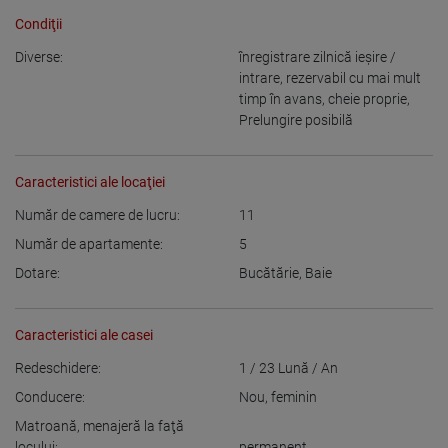
Condiţii
Diverse:
înregistrare zilnică ieşire /
intrare
,
rezervabil cu mai mult
timp în avans
,
cheie proprie
,
Prelungire posibilă
Caracteristici ale locaţiei
Număr de camere de lucru:
11
Număr de apartamente:
5
Dotare:
Bucătărie
,
Baie
Caracteristici ale casei
Redeschidere:
1 / 23
Lună / An
Conducere:
Nou
,
feminin
Matroană, menajeră la faţă
locului:
permanent