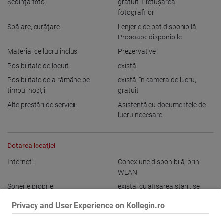
Şedinţă foto:
gratuit + retuşarea
fotografiilor
Spălare, curăţare:
Lenjerie de pat disponibilă
,
Prosoape disponibile
Material de lucru inclus:
Prezervative
Posibilitate de locuit:
există
Posibilitate de a rămâne pe
există
,
în camera de lucru
,
timpul nopţii:
gratuit
Alte prestări de servicii:
Asistență cu documentele de
lucru necesare
Dotarea locaţiei
Internet:
Conexiune disponibilă
,
prin
WLAN
Sonerie proprie:
există
,
cu afişarea stării
,
se
poate deconecta
Privacy and User Experience on Kollegin.ro
Imagine la intrare: