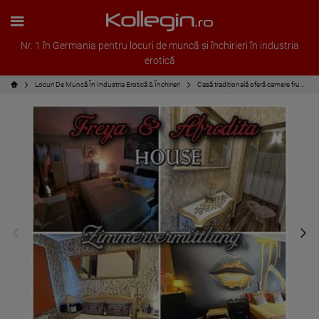
Nr. 1 în Germania pentru locuri de muncă și închirieri în industria
erotică
Locuri De Muncă În Industria Erotică & Închirieri
Casă tradițională oferă camere frumoase de închiriat sau la rate.