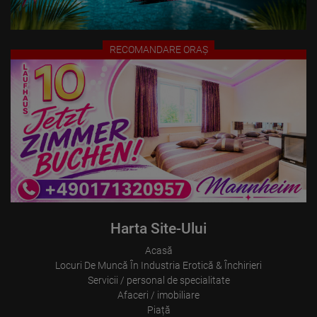
Visitor source (Facebook, search engine, or referring website)
Which files were downloaded?
Which videos were watched?
Were any advertising banners clicked?
RECOMANDARE ORAȘ
Where did the visitor go? Did he click on other pages of the
portal or did he leave it completely?
How long did the visitor stay?
Place of processing:
European Union & USA
Harta Site-Ului
Acasă
Locuri De Muncă În Industria Erotică & Închirieri
Servicii / personal de specialitate
Afaceri / imobiliare
Piață