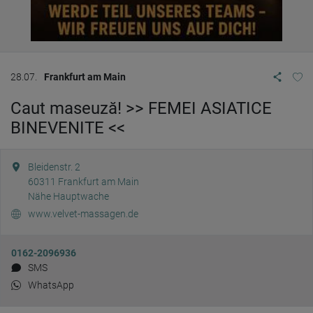
28.07.
Frankfurt am Main
Caut maseuză! >> FEMEI ASIATICE
BINEVENITE <<
Bleidenstr. 2
60311
Frankfurt am Main
Nähe Hauptwache
www.velvet-massagen.de
0162-2096936
SMS
WhatsApp