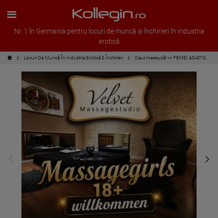
Nr. 1 în Germania pentru locuri de muncă și închirieri în industria
erotică
Locuri De Muncă În Industria Erotică & Închirieri
Caut maseuză! >> FEMEI ASIATICE BINEVENITE <<