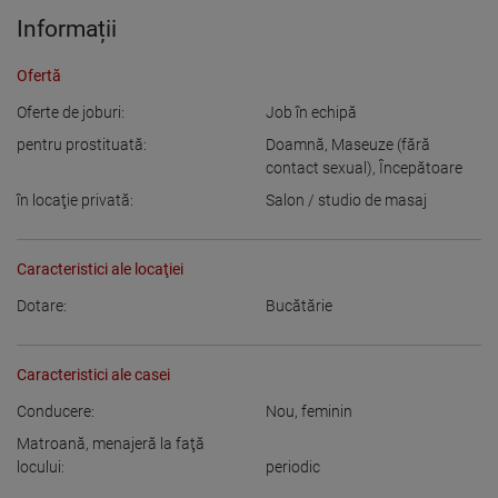
Informații
Ofertă
Oferte de joburi:
Job în echipă
pentru prostituată:
Doamnă
,
Maseuze (fără
contact sexual)
,
Începătoare
în locaţie privată:
Salon / studio de masaj
Caracteristici ale locaţiei
Dotare:
Bucătărie
Caracteristici ale casei
Conducere:
Nou
,
feminin
Matroană, menajeră la faţă
locului:
periodic