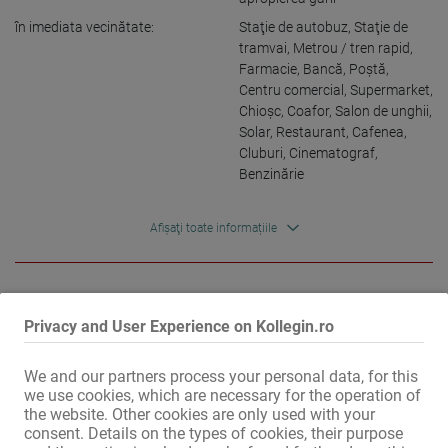
în imediata vecinătate:
Staţie de autobuz
,
Staţie de
tramvai
,
Metrou / tren rapid
,
Farmacie
,
Bancă
,
Poştă
,
Centru comercial
,
Supermarket
,
Chioşc
,
Coafor
,
Salon de unghii
,
Solar
,
Restaurant
,
Cafenea
,
Cluburi
,
Cinematograf
,
Benzinărie
Afișaţi toate informațiile
!! SALARIU MAXIM!!

Privacy and User Experience on Kollegin.ro
Căutăm angajați pentru studioul nostru de masaj din centrul 
orașului Frankfurt (Hauptwache).

We and our partners process your personal data, for this
we use cookies, which are necessary for the operation of
Studioul nostru consacrat, cu o clientelă fidelă și o locație centrală, 
the website. Other cookies are only used with your
așteaptă cu nerăbdare sprijin de înaltă calitate din zona Frankfurt.

consent. Details on the types of cookies, their purpose