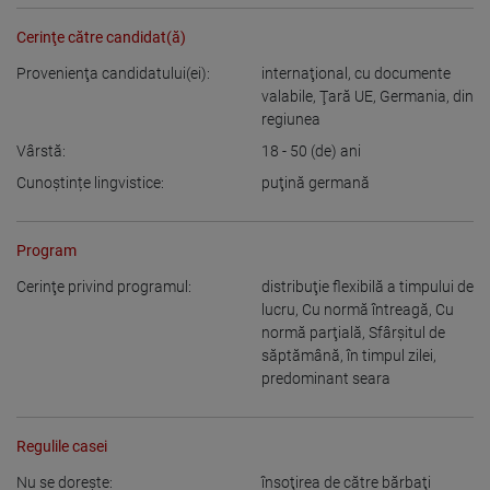
Cerinţe către candidat(ă)
Provenienţa candidatului(ei):
internaţional, cu documente
valabile
,
Ţară UE
,
Germania
,
din
regiunea
Vârstă:
18 - 50
(de) ani
Cunoștințe lingvistice:
puţină germană
Program
Cerinţe privind programul:
distribuţie flexibilă a timpului de
lucru
,
Cu normă întreagă
,
Cu
normă parţială
,
Sfârşitul de
săptămână
,
în timpul zilei
,
predominant seara
Regulile casei
Nu se doreşte:
însoţirea de către bărbaţi