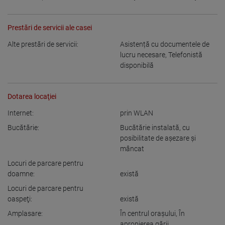
Prestări de servicii ale casei
Alte prestări de servicii:
Asistență cu documentele de
lucru necesare
,
Telefonistă
disponibilă
Dotarea locaţiei
Internet:
prin WLAN
Bucătărie:
Bucătărie instalată
,
cu
posibilitate de aşezare şi
mâncat
Locuri de parcare pentru
doamne:
există
Locuri de parcare pentru
oaspeţi:
există
Amplasare:
În centrul oraşului
,
În
apropierea gării