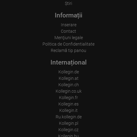
Ştiri
Informații
Inserare
Contact
Menţiuni legale
Politica de Confidentialitate
Reclamă tip panou
Internațional
Kollegin.de
Kollegin.at
Kollegin.ch
Kollegin.co.uk
Kollegin.fr
Kollegin.es
Kollegin.it
Ru.kollegin.de
Kollegin.pl
Kollegin.cz
Kollegin.hu