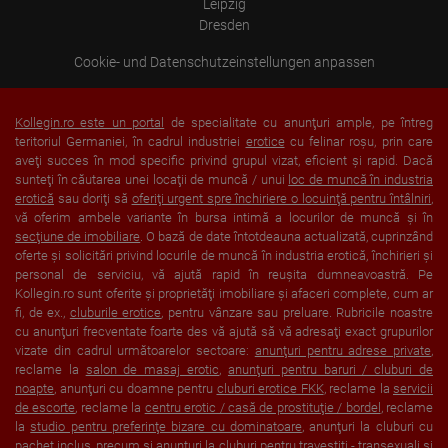
Leipzig
Dresden
Cookie- und Datenschutzeinstellungen anpassen
Kollegin.ro este un portal
de specialitate cu anunţuri ample, pe întreg
teritoriul Germaniei, în cadrul industriei
erotice
cu felinar roşu, prin care
aveţi succes în mod specific privind grupul vizat, eficient şi rapid. Dacă
sunteţi în căutarea unei locaţii de muncă / unui
loc de muncă în industria
erotică
sau doriţi să
oferiţi urgent spre închiriere o locuinţă pentru întâlniri
,
vă oferim ambele variante în bursa intimă a locurilor de muncă şi în
secţiune de imobiliare
. O bază de date întotdeauna actualizată, cuprinzând
oferte şi solicitări privind locurile de muncă în industria erotică, închirieri şi
personal de serviciu, vă ajută rapid în reuşita dumneavoastră. Pe
Kollegin.ro sunt oferite şi proprietăţi imobiliare şi afaceri complete, cum ar
fi, de ex.,
cluburile erotice
, pentru vânzare sau preluare. Rubricile noastre
cu anunţuri frecventate foarte des vă ajută să vă adresaţi exact grupurilor
vizate din cadrul următoarelor sectoare:
anunţuri pentru adrese private
,
reclame la
salon de masaj erotic
,
anunţuri pentru baruri / cluburi de
noapte
, anunţuri cu doamne pentru
cluburi erotice FKK
, reclame la
servicii
de escorte
, reclame la
centru erotic / casă de prostituţie / bordel
, reclame
la
studio pentru preferinţe bizare cu dominatoare
, anunţuri la cluburi cu
pachet inclus, precum şi anunţuri
la cluburi pentru travestiţi - transexuali
şi