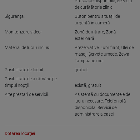
Prosoape disponibile
,
Serviciu
de curăţătorie zilnic
Siguranţă:
Buton pentru situaţii de
urgenţă în cameră
Monitorizare video:
Zonă de intrare
,
Zonă
exterioară
Material de lucru inclus:
Prezervative
,
Lubrifiant
,
Ulei de
masaj
,
Şervete umede
,
Zewa
,
Tampoane moi
Posibilitate de locuit:
gratuit
Posibilitate de a rămâne pe
timpul nopţii:
există
,
gratuit
Alte prestări de servicii:
Asistență cu documentele de
lucru necesare
,
Telefonistă
disponibilă
,
Servicii de
administrare a casei
Dotarea locaţiei