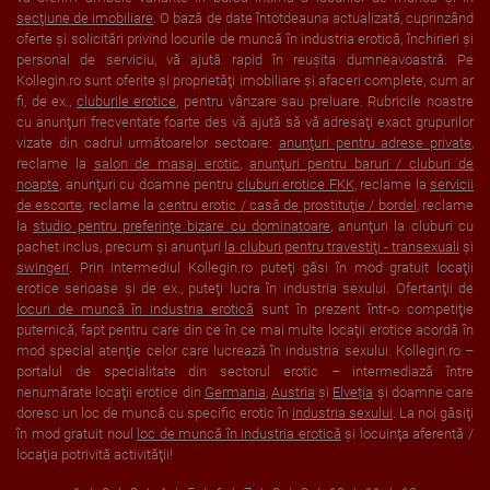
secţiune de imobiliare
. O bază de date întotdeauna actualizată, cuprinzând
oferte şi solicitări privind locurile de muncă în industria erotică, închirieri şi
personal de serviciu, vă ajută rapid în reuşita dumneavoastră. Pe
Kollegin.ro sunt oferite şi proprietăţi imobiliare şi afaceri complete, cum ar
fi, de ex.,
cluburile erotice
, pentru vânzare sau preluare. Rubricile noastre
cu anunţuri frecventate foarte des vă ajută să vă adresaţi exact grupurilor
vizate din cadrul următoarelor sectoare:
anunţuri pentru adrese private
,
reclame la
salon de masaj erotic
,
anunţuri pentru baruri / cluburi de
noapte
, anunţuri cu doamne pentru
cluburi erotice FKK
, reclame la
servicii
de escorte
, reclame la
centru erotic / casă de prostituţie / bordel
, reclame
la
studio pentru preferinţe bizare cu dominatoare
, anunţuri la cluburi cu
pachet inclus, precum şi anunţuri
la cluburi pentru travestiţi - transexuali
şi
swingeri
. Prin intermediul Kollegin.ro puteţi găsi în mod gratuit locaţii
erotice serioase şi de ex., puteţi lucra în industria sexului. Ofertanţii de
locuri de muncă în industria erotică
sunt în prezent într-o competiţie
puternică, fapt pentru care din ce în ce mai multe locaţii erotice acordă în
mod special atenţie celor care lucrează în industria sexului. Kollegin.ro –
portalul de specialitate din sectorul erotic – intermediază între
nenumărate locaţii erotice din
Germania
,
Austria
şi
Elveția
şi doamne care
doresc un loc de muncă cu specific erotic în
industria sexului
. La noi găsiţi
în mod gratuit noul
loc de muncă în industria erotică
şi locuinţa aferentă /
locaţia potrivită activităţii!