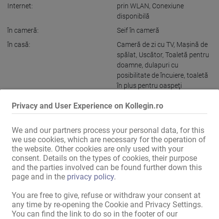
Internet:
prin WLAN
,
Conexiune
disponibilă
în cameră:
Seif în cameră
în casă:
Cameră de zi cu TV
,
Maşină de
spălat
,
Uscător
,
Toaletă pentru
doamne
,
dulapuri cu
posibilitate de încuiere
,
toaletă
în plus pentru oaspeţi
Bucătărie:
utilizare comună
,
cu
Privacy and User Experience on Kollegin.ro
posibilitate de aşezare şi
mâncat
We and our partners process your personal data, for this
Baie:
utilizare comună
we use cookies, which are necessary for the operation of
the website. Other cookies are only used with your
Zonă pentru oaspeţi:
Cameră tematică
,
Jacuzzi
,
consent. Details on the types of cookies, their purpose
Zonă de recepţie
and the parties involved can be found further down this
Prezentare externă / acces:
casă discretă
,
intrare discretă
page and in the
privacy policy
.
Locuri de parcare pentru
You are free to give, refuse or withdraw your consent at
doamne:
există
,
proprii
any time by re-opening the Cookie and Privacy Settings.
Locuri de parcare pentru
You can find the link to do so in the footer of our