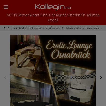
Nr. 1 în Germania pentru locuri de muncă și închirieri în industria
erotică
Locuri De Muncă În Industria Erotică & Închirieri
Cel mai bun loc de muncă pentru modele independente în Osnabrück! Sigur, legal și transparent!