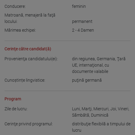
Conducere:
feminin
Matroană, menajeră la faţă
locului:
permanent
Mărimea echipei:
2 - 4
Damen
Cerinţe către candidat(ă)
Provenienţa candidatului(ei):
din regiunea
,
Germania
,
Ţară
UE
,
internaţional, cu
documente valabile
Cunoștințe lingvistice:
puţină germană
Program
Zile de lucru:
Luni
,
Marţi
,
Miercuri
,
Joi
,
Vineri
,
Sâmbătă
,
Duminică
Cerinţe privind programul:
distribuţie flexibilă a timpului de
lucru