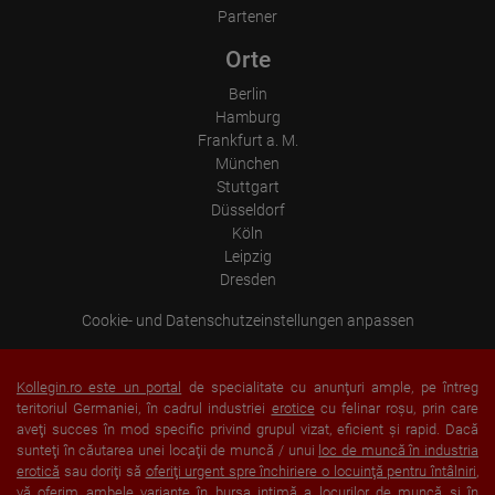
Partener
Orte
Berlin
Hamburg
Frankfurt a. M.
München
Stuttgart
Düsseldorf
Köln
Leipzig
Dresden
Cookie- und Datenschutzeinstellungen anpassen
Kollegin.ro este un portal
de specialitate cu anunţuri ample, pe întreg
teritoriul Germaniei, în cadrul industriei
erotice
cu felinar roşu, prin care
aveţi succes în mod specific privind grupul vizat, eficient şi rapid. Dacă
sunteţi în căutarea unei locaţii de muncă / unui
loc de muncă în industria
erotică
sau doriţi să
oferiţi urgent spre închiriere o locuinţă pentru întâlniri
,
vă oferim ambele variante în bursa intimă a locurilor de muncă şi în