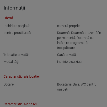
Informații
Ofertă
Închiriere parţială:
cameră proprie
pentru prostituată:
Doamnă
,
Doamnă prezentă în
permanenţă
,
Doamnă cu
întâlnire programată
,
Începătoare
în locaţie privată:
Casă privată
Modalităţi:
închiriere cu ziua
Caracteristici ale locaţiei
Dotare:
Bucătărie
,
Baie
,
WC pentru
oaspeţi
Caracteristici ale casei