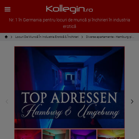
Nr. 1 în Germania pentru locuri de muncă și închirieri în industria
erotică
Locuri De Muncă În Industria Erotică & Închirieri
Diverse apartamente - Hamburg și împrejurimi la prețuri excelente!