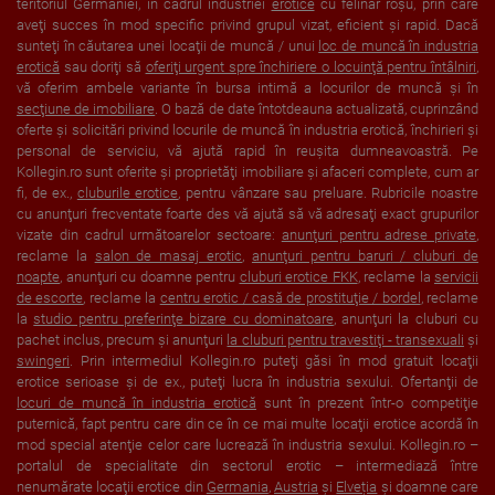
teritoriul Germaniei, în cadrul industriei
erotice
cu felinar roşu, prin care
aveţi succes în mod specific privind grupul vizat, eficient şi rapid. Dacă
sunteţi în căutarea unei locaţii de muncă / unui
loc de muncă în industria
erotică
sau doriţi să
oferiţi urgent spre închiriere o locuinţă pentru întâlniri
,
vă oferim ambele variante în bursa intimă a locurilor de muncă şi în
secţiune de imobiliare
. O bază de date întotdeauna actualizată, cuprinzând
oferte şi solicitări privind locurile de muncă în industria erotică, închirieri şi
personal de serviciu, vă ajută rapid în reuşita dumneavoastră. Pe
Kollegin.ro sunt oferite şi proprietăţi imobiliare şi afaceri complete, cum ar
fi, de ex.,
cluburile erotice
, pentru vânzare sau preluare. Rubricile noastre
cu anunţuri frecventate foarte des vă ajută să vă adresaţi exact grupurilor
vizate din cadrul următoarelor sectoare:
anunţuri pentru adrese private
,
reclame la
salon de masaj erotic
,
anunţuri pentru baruri / cluburi de
noapte
, anunţuri cu doamne pentru
cluburi erotice FKK
, reclame la
servicii
de escorte
, reclame la
centru erotic / casă de prostituţie / bordel
, reclame
la
studio pentru preferinţe bizare cu dominatoare
, anunţuri la cluburi cu
pachet inclus, precum şi anunţuri
la cluburi pentru travestiţi - transexuali
şi
swingeri
. Prin intermediul Kollegin.ro puteţi găsi în mod gratuit locaţii
erotice serioase şi de ex., puteţi lucra în industria sexului. Ofertanţii de
locuri de muncă în industria erotică
sunt în prezent într-o competiţie
puternică, fapt pentru care din ce în ce mai multe locaţii erotice acordă în
mod special atenţie celor care lucrează în industria sexului. Kollegin.ro –
portalul de specialitate din sectorul erotic – intermediază între
nenumărate locaţii erotice din
Germania
,
Austria
şi
Elveția
şi doamne care