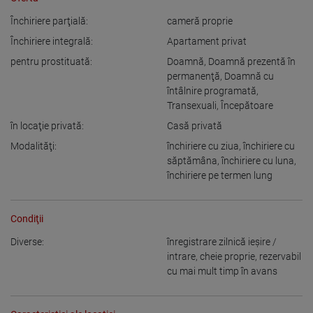
Închiriere parţială:
cameră proprie
Închiriere integrală:
Apartament privat
pentru prostituată:
Doamnă
,
Doamnă prezentă în
permanenţă
,
Doamnă cu
întâlnire programată
,
Transexuali
,
Începătoare
în locaţie privată:
Casă privată
Modalităţi:
închiriere cu ziua
,
închiriere cu
săptămâna
,
închiriere cu luna
,
închiriere pe termen lung
Condiţii
Diverse:
înregistrare zilnică ieşire /
intrare
,
cheie proprie
,
rezervabil
cu mai mult timp în avans