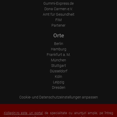
Gummi-Express.de
Dona Carmen e.V.
Amt für Gesundheit
FIM
Partener
Orte
Berlin
Hamburg
Frankfurt a. M.
München
Stuttgart
Düsseldorf
Köln
Leipzig
Dresden
Cookie- und Datenschutzeinstellungen anpassen
Kollegin.ro este un portal
de specialitate cu anunţuri ample, pe întreg