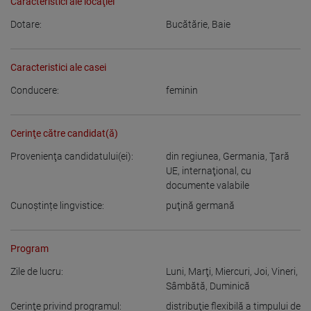
Caracteristici ale locaţiei
Dotare:
Bucătărie
,
Baie
Caracteristici ale casei
Conducere:
feminin
Cerinţe către candidat(ă)
Provenienţa candidatului(ei):
din regiunea
,
Germania
,
Ţară
UE
,
internaţional, cu
documente valabile
Cunoștințe lingvistice:
puţină germană
Program
Zile de lucru:
Luni
,
Marţi
,
Miercuri
,
Joi
,
Vineri
,
Sâmbătă
,
Duminică
Cerinţe privind programul:
distribuţie flexibilă a timpului de