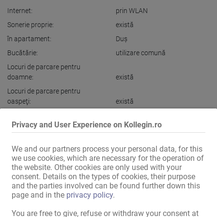
Internet:
prin WLAN
Sonerie proprie:
există
în apartament:
Duş
Bucătărie:
utilizare comună
Locuri de parcare pentru
doamne:
există
Locuri de parcare pentru
oaspeţi:
există
în imediata vecinătate:
Staţie de autobuz
,
Metrou /
Privacy and User Experience on Kollegin.ro
tren rapid
,
Supermarket
,
Salon
de unghii
We and our partners process your personal data, for this
we use cookies, which are necessary for the operation of
Afișaţi toate informațiile
the website. Other cookies are only used with your
consent. Details on the types of cookies, their purpose
and the parties involved can be found further down this
page and in the
privacy policy
.
Potențial maxim de câștig!!!

You are free to give, refuse or withdraw your consent at
Ne bucurăm că sunteți interesat de anunțul nostru. Suntem o 