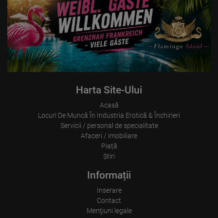
Where did the visitor go? Did he click on other pages of the
portal or did he leave it completely?
How long did the visitor stay?
Place of processing:
European Union & USA
Harta Site-Ului
Acasă
Locuri De Muncă În Industria Erotică & Închirieri
Servicii / personal de specialitate
Afaceri / imobiliare
Piață
Ştiri
Informații
Inserare
Contact
Menţiuni legale