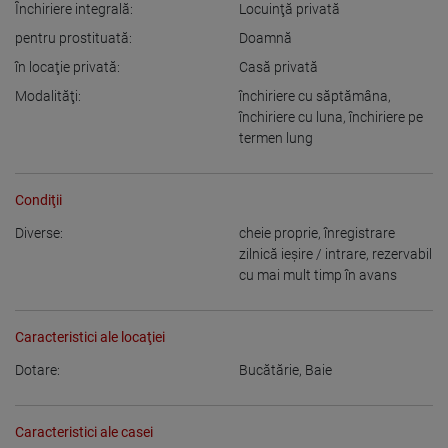
Închiriere integrală:
Locuinţă privată
pentru prostituată:
Doamnă
în locaţie privată:
Casă privată
Modalităţi:
închiriere cu săptămâna
,
închiriere cu luna
,
închiriere pe
termen lung
Condiţii
Diverse:
cheie proprie
,
înregistrare
zilnică ieşire / intrare
,
rezervabil
cu mai mult timp în avans
Caracteristici ale locaţiei
Dotare:
Bucătărie
,
Baie
Caracteristici ale casei