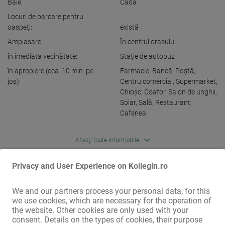
Baie:
Cadă
Locuri de parcare pentru
oaspeţi:
există
Amplasare:
În centrul oraşului
în imediata vecinătate:
Staţie de autobuz
în apropiere (cca. 10 min. pe
Farmacie
,
Bancă
,
Poştă
,
jos):
Centru comercial
,
Supermarket
,
Chioşc
,
Coafor
,
Salon de unghii
,
Solar
,
Sală
,
Restaurant
,
Cafenea
Afișaţi toate informațiile
Privacy and User Experience on Kollegin.ro
Apartamente de vacanță frumoase de închiriat – potrivite și pentru 
reședință permanentă cu înregistrare!

We and our partners process your personal data, for this
we use cookies, which are necessary for the operation of
Diverse dimensiuni de la 60-120 m². Chirie de la 500 €.

the website. Other cookies are only used with your
consent. Details on the types of cookies, their purpose