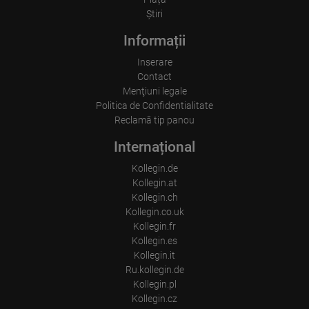
Resolution of the computer
Visitor source (Facebook, search engine, or referring website)
Ştiri
Which files were downloaded?
Which videos were watched?
Informații
Were any advertising banners clicked?
Where did the visitor go? Did he click on other pages of the
Inserare
portal or did he leave it completely?
Contact
How long did the visitor stay?
Menţiuni legale
Place of processing:
Politica de Confidentialitate
European Union & USA
Reclamă tip panou
Internațional
Kollegin.de
Kollegin.at
Kollegin.ch
Kollegin.co.uk
Kollegin.fr
Kollegin.es
Kollegin.it
Ru.kollegin.de
Kollegin.pl
Kollegin.cz