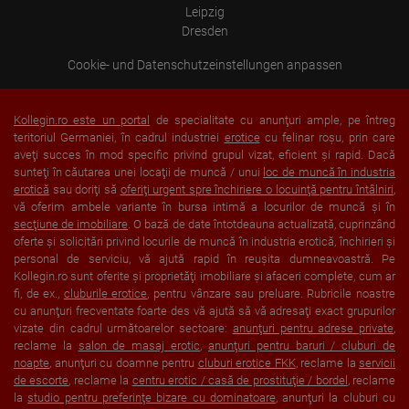
Leipzig
Dresden
Cookie- und Datenschutzeinstellungen anpassen
Kollegin.ro este un portal
de specialitate cu anunţuri ample, pe întreg
teritoriul Germaniei, în cadrul industriei
erotice
cu felinar roşu, prin care
aveţi succes în mod specific privind grupul vizat, eficient şi rapid. Dacă
sunteţi în căutarea unei locaţii de muncă / unui
loc de muncă în industria
erotică
sau doriţi să
oferiţi urgent spre închiriere o locuinţă pentru întâlniri
,
vă oferim ambele variante în bursa intimă a locurilor de muncă şi în
secţiune de imobiliare
. O bază de date întotdeauna actualizată, cuprinzând
oferte şi solicitări privind locurile de muncă în industria erotică, închirieri şi
personal de serviciu, vă ajută rapid în reuşita dumneavoastră. Pe
Kollegin.ro sunt oferite şi proprietăţi imobiliare şi afaceri complete, cum ar
fi, de ex.,
cluburile erotice
, pentru vânzare sau preluare. Rubricile noastre
cu anunţuri frecventate foarte des vă ajută să vă adresaţi exact grupurilor
vizate din cadrul următoarelor sectoare:
anunţuri pentru adrese private
,
reclame la
salon de masaj erotic
,
anunţuri pentru baruri / cluburi de
noapte
, anunţuri cu doamne pentru
cluburi erotice FKK
, reclame la
servicii
de escorte
, reclame la
centru erotic / casă de prostituţie / bordel
, reclame
la
studio pentru preferinţe bizare cu dominatoare
, anunţuri la cluburi cu