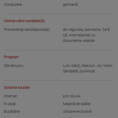
Conducere:
germană
Cerinţe către candidat(ă)
Provenienţa candidatului(ei):
din regiunea
,
Germania
,
Ţară
UE
,
internaţional, cu
documente valabile
Program
Zile de lucru:
Luni
,
Marţi
,
Miercuri
,
Joi
,
Vineri
,
Sâmbătă
,
Duminică
Dotarea locaţiei
Internet:
prin WLAN
în casă:
Maşină de spălat
Bucătărie:
utilizare exclusivă