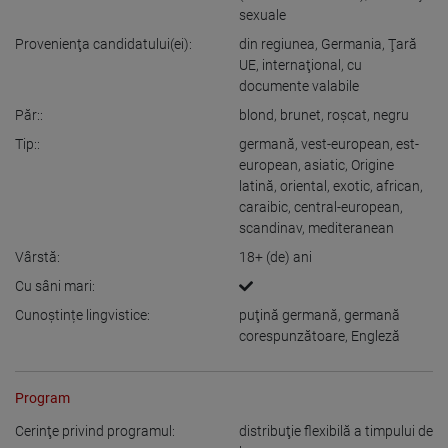
sexuale
Provenienţa candidatului(ei):
din regiunea
,
Germania
,
Ţară
UE
,
internaţional, cu
documente valabile
Păr::
blond
,
brunet
,
roşcat
,
negru
Tip::
germană
,
vest-european
,
est-
european
,
asiatic
,
Origine
latină
,
oriental
,
exotic
,
african
,
caraibic
,
central-european
,
scandinav
,
mediteranean
Vârstă:
18+
(de) ani
Cu sâni mari:
Cunoștințe lingvistice:
puţină germană
,
germană
corespunzătoare
,
Engleză
Program
Cerinţe privind programul:
distribuţie flexibilă a timpului de