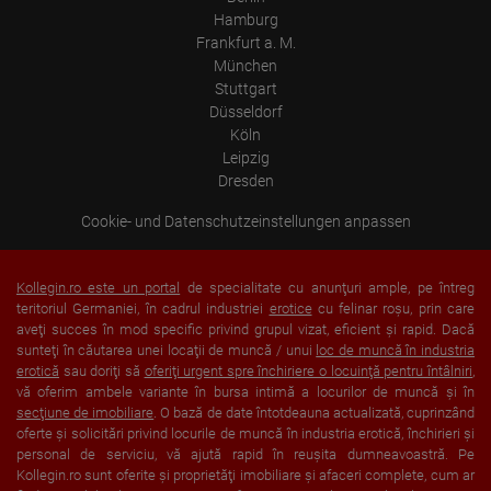
Hamburg
Frankfurt a. M.
München
Stuttgart
Düsseldorf
Köln
Leipzig
Dresden
Cookie- und Datenschutzeinstellungen anpassen
Kollegin.ro este un portal
de specialitate cu anunţuri ample, pe întreg
teritoriul Germaniei, în cadrul industriei
erotice
cu felinar roşu, prin care
aveţi succes în mod specific privind grupul vizat, eficient şi rapid. Dacă
sunteţi în căutarea unei locaţii de muncă / unui
loc de muncă în industria
erotică
sau doriţi să
oferiţi urgent spre închiriere o locuinţă pentru întâlniri
,
vă oferim ambele variante în bursa intimă a locurilor de muncă şi în
secţiune de imobiliare
. O bază de date întotdeauna actualizată, cuprinzând
oferte şi solicitări privind locurile de muncă în industria erotică, închirieri şi
personal de serviciu, vă ajută rapid în reuşita dumneavoastră. Pe
Kollegin.ro sunt oferite şi proprietăţi imobiliare şi afaceri complete, cum ar