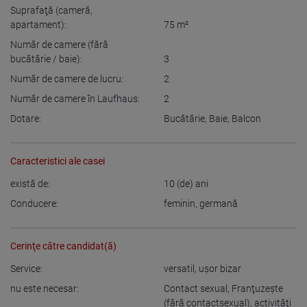
Suprafaţă (cameră,
apartament):
75
m²
Număr de camere (fără
bucătărie / baie):
3
Număr de camere de lucru:
2
Număr de camere în Laufhaus:
2
Dotare:
Bucătărie
,
Baie
,
Balcon
Caracteristici ale casei
există de:
10
(de) ani
Conducere:
feminin
,
germană
Cerinţe către candidat(ă)
Service:
versatil
,
uşor bizar
nu este necesar:
Contact sexual
,
Franţuzeşte
(fără contactsexual)
,
activităţi