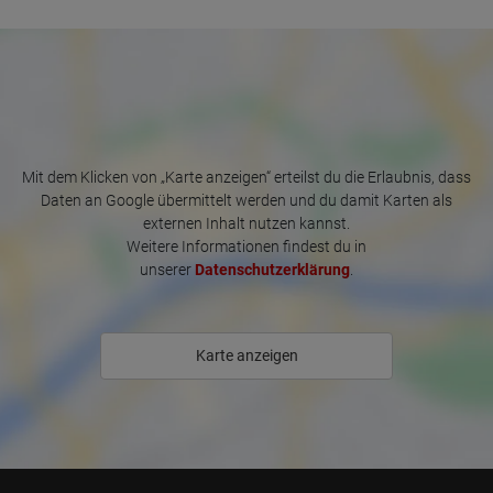
European Union & USA
pentru o femeie fiecare. Etajul 3, Apartamentul 4 este pentru două 
femei.

Casa este situată chiar în centrul orașului, cu posibilități de 
cumpărături la 100 m, un centru comercial mare, farmacii, snack-
baruri și așa mai departe.

Gara este la mai puțin de 3 minute cu taxiul.

Mit dem Klicken von „Karte anzeigen“ erteilst du die Erlaubnis, dass
Daten an Google übermittelt werden und du damit Karten als
externen Inhalt nutzen kannst.
Weitere Informationen findest du in
unserer
Datenschutzerklärung
.
Karte anzeigen