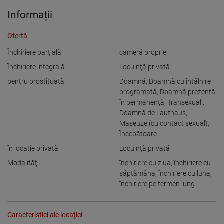
Informații
Ofertă
Închiriere parţială:
cameră proprie
Închiriere integrală:
Locuinţă privată
pentru prostituată:
Doamnă
,
Doamnă cu întâlnire
programată
,
Doamnă prezentă
în permanenţă
,
Transexuali
,
Doamnă de Laufhaus
,
Maseuze (cu contact sexual)
,
Începătoare
în locaţie privată:
Locuinţă privată
Modalităţi:
închiriere cu ziua
,
închiriere cu
săptămâna
,
închiriere cu luna
,
închiriere pe termen lung
Caracteristici ale locaţiei