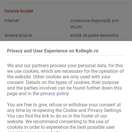
Dotarea locaţiei
Internet:
Conexiune disponibilă
,
prin
WLAN
Sonerie proprie:
există
,
se poate deconecta
Imagine la intrare:
Privacy and User Experience on Kollegin.ro
în cameră:
TV prin satelit
,
TV prin cablu
,
Echipament de muzică
,
Chiuvetă
,
Duş şi WC
,
Frigider
,
We and our partners process your personal data, for this
we use cookies, which are necessary for the operation of
Seif în cameră
the website. Other cookies are only used with your
în casă:
Maşină de spălat
consent. Details on the types of cookies, their purpose
and the parties involved can be found further down this
Bucătărie:
Bucătărie instalată
,
utilizare
page and in the
privacy policy
.
comună
,
cu posibilitate de
aşezare şi mâncat
You are free to give, refuse or withdraw your consent at
Baie:
Duş
,
Cadă
,
utilizare comună
any time by re-opening the Cookie and Privacy Settings.
You can find the link to do so in the footer of our
Prezentare externă / acces:
casă discretă
,
intrare discretă
,
website. We recommend consenting to the use of
Intrare foarte vizibilă
cookies in order to experience the best possible user