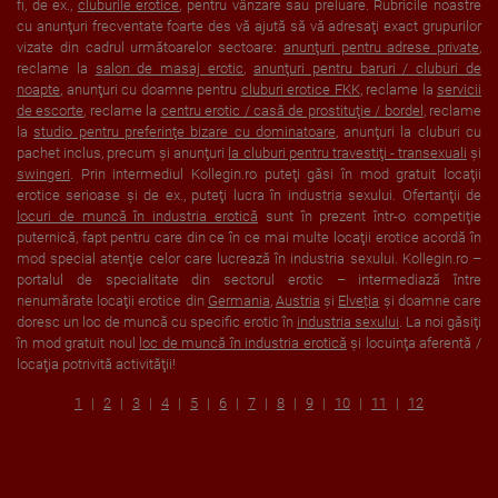
fi, de ex.,
cluburile erotice
, pentru vânzare sau preluare. Rubricile noastre
cu anunţuri frecventate foarte des vă ajută să vă adresaţi exact grupurilor
vizate din cadrul următoarelor sectoare:
anunţuri pentru adrese private
,
reclame la
salon de masaj erotic
,
anunţuri pentru baruri / cluburi de
noapte
, anunţuri cu doamne pentru
cluburi erotice FKK
, reclame la
servicii
de escorte
, reclame la
centru erotic / casă de prostituţie / bordel
, reclame
la
studio pentru preferinţe bizare cu dominatoare
, anunţuri la cluburi cu
pachet inclus, precum şi anunţuri
la cluburi pentru travestiţi - transexuali
şi
swingeri
. Prin intermediul Kollegin.ro puteţi găsi în mod gratuit locaţii
erotice serioase şi de ex., puteţi lucra în industria sexului. Ofertanţii de
locuri de muncă în industria erotică
sunt în prezent într-o competiţie
puternică, fapt pentru care din ce în ce mai multe locaţii erotice acordă în
mod special atenţie celor care lucrează în industria sexului. Kollegin.ro –
portalul de specialitate din sectorul erotic – intermediază între
nenumărate locaţii erotice din
Germania
,
Austria
şi
Elveția
şi doamne care
doresc un loc de muncă cu specific erotic în
industria sexului
. La noi găsiţi
în mod gratuit noul
loc de muncă în industria erotică
şi locuinţa aferentă /
locaţia potrivită activităţii!
1
2
3
4
5
6
7
8
9
10
11
12