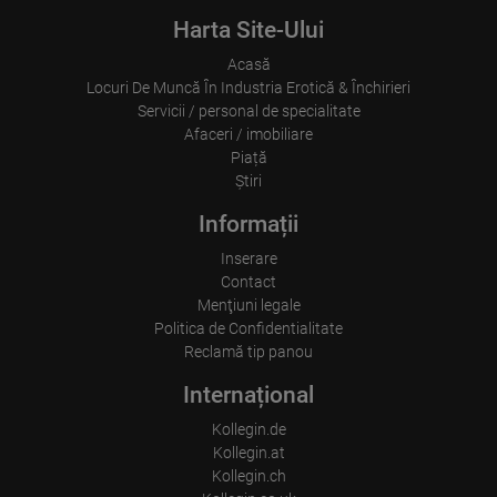
Echipa de la Haus Freya & Afrodita vă așteaptă cu nerăbdare!

Harta Site-Ului
+49-155-10029280 (și WhatsApp, Viber, SMS)

Acasă
Locuri De Muncă În Industria Erotică & Închirieri
E-mail:

Servicii / personal de specialitate
freya-afrodita-house@gmx.de

Afaceri / imobiliare
Piață
...
Ştiri
Informații
Inserare
Contact
Menţiuni legale
Politica de Confidentialitate
Reclamă tip panou
Internațional
Kollegin.de
Kollegin.at
Kollegin.ch