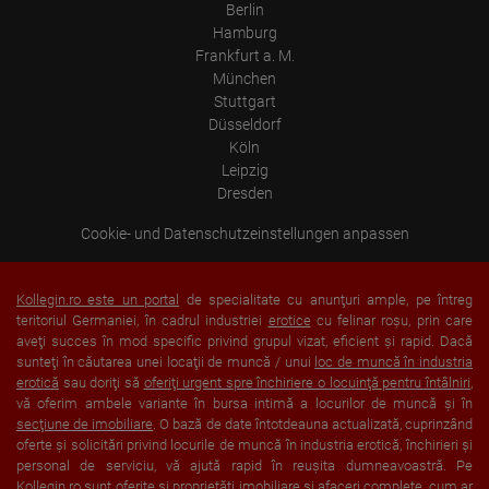
Berlin
Hamburg
Frankfurt a. M.
München
Stuttgart
Düsseldorf
Köln
Leipzig
Dresden
Cookie- und Datenschutzeinstellungen anpassen
Kollegin.ro este un portal
de specialitate cu anunţuri ample, pe întreg
teritoriul Germaniei, în cadrul industriei
erotice
cu felinar roşu, prin care
aveţi succes în mod specific privind grupul vizat, eficient şi rapid. Dacă
sunteţi în căutarea unei locaţii de muncă / unui
loc de muncă în industria
erotică
sau doriţi să
oferiţi urgent spre închiriere o locuinţă pentru întâlniri
,
vă oferim ambele variante în bursa intimă a locurilor de muncă şi în
secţiune de imobiliare
. O bază de date întotdeauna actualizată, cuprinzând
oferte şi solicitări privind locurile de muncă în industria erotică, închirieri şi
personal de serviciu, vă ajută rapid în reuşita dumneavoastră. Pe
Kollegin.ro sunt oferite şi proprietăţi imobiliare şi afaceri complete, cum ar