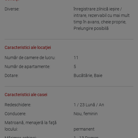
Diverse:
înregistrare zilnică ieşire /
intrare
,
rezervabil cu mai mult
timp în avans
,
cheie proprie
,
Prelungire posibilă
Caracteristici ale locaţiei
Număr de camere de lucru:
11
Număr de apartamente:
5
Dotare:
Bucătărie
,
Baie
Caracteristici ale casei
Redeschidere:
1 / 23
Lună / An
Conducere:
Nou
,
feminin
Matroană, menajeră la faţă
locului:
permanent