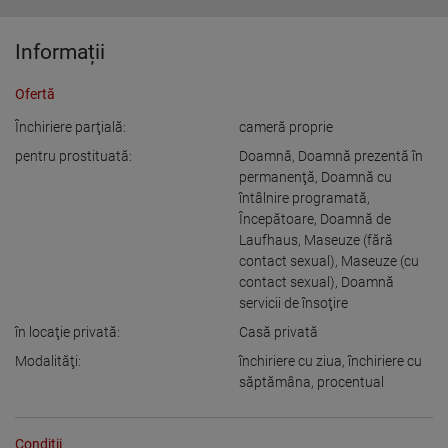
Informații
Ofertă
Închiriere parţială:
cameră proprie
pentru prostituată:
Doamnă
,
Doamnă prezentă în
permanenţă
,
Doamnă cu
întâlnire programată
,
Începătoare
,
Doamnă de
Laufhaus
,
Maseuze (fără
contact sexual)
,
Maseuze (cu
contact sexual)
,
Doamnă
servicii de însoţire
în locaţie privată:
Casă privată
Modalităţi:
închiriere cu ziua
,
închiriere cu
săptămâna
,
procentual
Condiţii