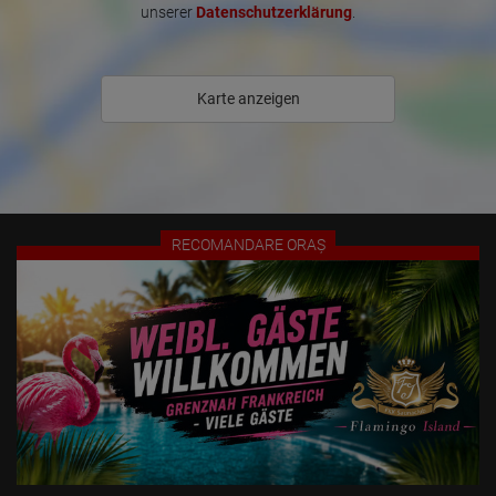
- Wi-Fi și televizor sunt standard.

unserer
Datenschutzerklärung
.
- - Termeni de închiriere flexibili, fără costuri suplimentare

- Închirieri disponibile pentru o zi, tarife orare disponibile și la cerere - 
Karte anzeigen
facturare zilnică

- Reduceri disponibile și!

- Stație de autobuz către centrul orașului și gara chiar în fața clădirii

Toate facilitățile comerciale, cum ar fi Marktkauf, salon de 
RECOMANDARE ORAȘ
înfrumusețare, Aldi, Lidl, Netto, salon de bronzat, sală de fitness, 
Rossmann, DM, farmacie și restaurante, se află la 2 minute de mers 
pe jos.

Contactați-ne prin telefon, WhatsApp, Viber, SMS sau e-mail pentru 
a putea programa o întâlnire sau a răspunde la întrebările 
dumneavoastră.

Vă rugăm să rețineți: Doamnele însoțite de bărbați nu sunt permise 
aici!
