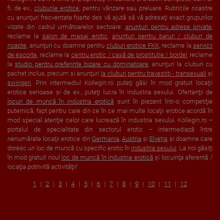
fi, de ex.,
cluburile erotice
, pentru vânzare sau preluare. Rubricile noastre
cu anunţuri frecventate foarte des vă ajută să vă adresaţi exact grupurilor
vizate din cadrul următoarelor sectoare:
anunţuri pentru adrese private
,
reclame la
salon de masaj erotic
,
anunţuri pentru baruri / cluburi de
noapte
, anunţuri cu doamne pentru
cluburi erotice FKK
, reclame la
servicii
de escorte
, reclame la
centru erotic / casă de prostituţie / bordel
, reclame
la
studio pentru preferinţe bizare cu dominatoare
, anunţuri la cluburi cu
pachet inclus, precum şi anunţuri
la cluburi pentru travestiţi - transexuali
şi
swingeri
. Prin intermediul Kollegin.ro puteţi găsi în mod gratuit locaţii
erotice serioase şi de ex., puteţi lucra în industria sexului. Ofertanţii de
locuri de muncă în industria erotică
sunt în prezent într-o competiţie
puternică, fapt pentru care din ce în ce mai multe locaţii erotice acordă în
mod special atenţie celor care lucrează în industria sexului. Kollegin.ro –
portalul de specialitate din sectorul erotic – intermediază între
nenumărate locaţii erotice din
Germania
,
Austria
şi
Elveția
şi doamne care
doresc un loc de muncă cu specific erotic în
industria sexului
. La noi găsiţi
în mod gratuit noul
loc de muncă în industria erotică
şi locuinţa aferentă /
locaţia potrivită activităţii!
1
2
3
4
5
6
7
8
9
10
11
12