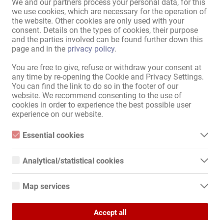
pentru doamne cu duş
,
Toaletă
We and our partners process your personal data, for this
we use cookies, which are necessary for the operation of
pentru doamne
,
Maşină de
the website. Other cookies are only used with your
spălat
,
Uscător
,
Cameră de zi
consent. Details on the types of cookies, their purpose
cu TV
,
Compartimente pentru
and the parties involved can be found further down this
valori cu posibilitate de
page and in the
privacy policy
.
încuiere
,
dulapuri cu posibilitate
de încuiere
,
complet climatizat
You are free to give, refuse or withdraw your consent at
any time by re-opening the Cookie and Privacy Settings.
Bucătărie:
cu posibilitate de aşezare şi
You can find the link to do so in the footer of our
mâncat
,
utilizare comună
website. We recommend consenting to the use of
Baie:
Duş
,
Cadă
,
Cadă cu jacuzzi
,
cookies in order to experience the best possible user
utilizare comună
experience on our website.
Zonă pentru oaspeţi:
Terasă
Essential cookies
Prezentare externă / acces:
casă discretă
,
intrare discretă
,
Essential cookies are all cookies necessary for the operation of
Intrare foarte vizibilă
the website by enabling basic functions. The website cannot
Analytical/statistical cookies
function properly without these cookies.
Locuri de parcare pentru
Analytical or statistical cookies are cookies that are used to
doamne:
există
analyze website usage and create anonymized access statistics.
Map services
They help website owners understand how visitors interact with
Parcare:
în apropiere
websites by collecting and reporting information anonymously.
Google Maps
Amplasare:
În centrul oraşului
Accept all
When you use Google Maps on our website, information about
în imediata vecinătate:
Staţie de autobuz
,
Staţie de
Google Analytics