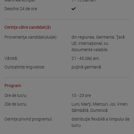
Mărimea echipei:
1 - 13
Damen
Deschis 24 de ore:
Cerinţe către candidat(ă)
Provenienţa candidatului(ei):
din regiunea
,
Germania
,
Ţară
UE
,
internaţional, cu
documente valabile
Vârstă:
21 - 45
(de) ani
Cunoștințe lingvistice:
puţină germană
Program
Ore de lucru:
10 - 23
ore
Zile de lucru:
Luni
,
Marţi
,
Miercuri
,
Joi
,
Vineri
,
Sâmbătă
,
Duminică
Cerinţe privind programul:
distribuţie flexibilă a timpului de
lucru