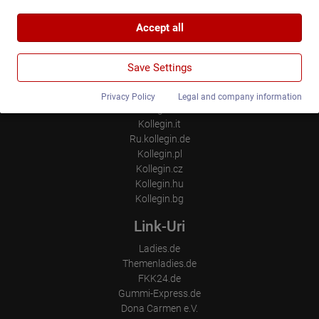
websites by collecting and reporting information anonymously.
Google Maps
Internațional
Accept all
When you use Google Maps on our website, information about
Kollegin.de
Google Analytics
your use of this site and your IP address may be transmitted to
Kollegin.at
and stored on a server in the United States.
We use Google Analytics, which sets third-party cookies. More
Kollegin.ch
Save Settings
details about Google Analytics and the cookies used can be
Kollegin.co.uk
found at the following link and in the privacy policy.
https://developers.google.com/analytics/devguides/collection/a
Kollegin.fr
Privacy Policy
Legal and company information
nalyticsjs/cookie-usage?hl=de#gtagjs_google_analytics_4_-
Kollegin.es
_cookie_usage
Kollegin.it
Publisher:
Ru.kollegin.de
Google Ireland Limited
Kollegin.pl
Kollegin.cz
Data collected:
The information generated about the use of our websites and
Kollegin.hu
the IP address transmitted by the browser are transmitted and
Kollegin.bg
stored. In the process, pseudonymous user profiles can be
created from the processed data. Google may also transfer this
Link-Uri
information to third parties where required to do so by law, or
where such third parties process the information on Google's
Ladies.de
behalf. The IP address of users is shortened by Google within
member states of the European Union or in other contracting
Themenladies.de
states to the Agreement on the European Economic Area, this
FKK24.de
means that all data is collected anonymously. Only in exceptional
Gummi-Express.de
cases will the full IP address be transmitted to a Google server in
the USA and shortened there. The IP address transmitted by the
Dona Carmen e.V.