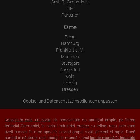
user's browser is not merged with other data from Google.
Amt für Gesundheit
FIM
Information collected on visitor behavior is as follows:
Origin (country and city)
Partener
Language
Operating system
Orte
Device (PC, tablet PC or smartphone)
Browser and any add-ons used
Berlin
Resolution of the computer
Hamburg
Visitor source (Facebook, search engine, or referring website)
Which files were downloaded?
Frankfurt a. M.
Which videos were watched?
München
Were any advertising banners clicked?
Stuttgart
Where did the visitor go? Did he click on other pages of the
Düsseldorf
portal or did he leave it completely?
How long did the visitor stay?
Köln
Leipzig
Place of processing:
Dresden
European Union & USA
Cookie- und Datenschutzeinstellungen anpassen
Kollegin.ro este un portal
de specialitate cu anunţuri ample, pe întreg
teritoriul Germaniei, în cadrul industriei
erotice
cu felinar roşu, prin care
aveţi succes în mod specific privind grupul vizat, eficient şi rapid. Dacă
sunteţi în căutarea unei locaţii de muncă / unui
loc de muncă în industria