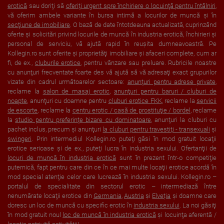
erotică
sau doriţi să
oferiţi urgent spre închiriere o locuinţă pentru întâlniri
,
vă oferim ambele variante în bursa intimă a locurilor de muncă şi în
secţiune de imobiliare
. O bază de date întotdeauna actualizată, cuprinzând
oferte şi solicitări privind locurile de muncă în industria erotică, închirieri şi
personal de serviciu, vă ajută rapid în reuşita dumneavoastră. Pe
Kollegin.ro sunt oferite şi proprietăţi imobiliare şi afaceri complete, cum ar
fi, de ex.,
cluburile erotice
, pentru vânzare sau preluare. Rubricile noastre
cu anunţuri frecventate foarte des vă ajută să vă adresaţi exact grupurilor
vizate din cadrul următoarelor sectoare:
anunţuri pentru adrese private
,
reclame la
salon de masaj erotic
,
anunţuri pentru baruri / cluburi de
noapte
, anunţuri cu doamne pentru
cluburi erotice FKK
, reclame la
servicii
de escorte
, reclame la
centru erotic / casă de prostituţie / bordel
, reclame
la
studio pentru preferinţe bizare cu dominatoare
, anunţuri la cluburi cu
pachet inclus, precum şi anunţuri
la cluburi pentru travestiţi - transexuali
şi
swingeri
. Prin intermediul Kollegin.ro puteţi găsi în mod gratuit locaţii
erotice serioase şi de ex., puteţi lucra în industria sexului. Ofertanţii de
locuri de muncă în industria erotică
sunt în prezent într-o competiţie
puternică, fapt pentru care din ce în ce mai multe locaţii erotice acordă în
mod special atenţie celor care lucrează în industria sexului. Kollegin.ro –
portalul de specialitate din sectorul erotic – intermediază între
nenumărate locaţii erotice din
Germania
,
Austria
şi
Elveția
şi doamne care
doresc un loc de muncă cu specific erotic în
industria sexului
. La noi găsiţi
în mod gratuit noul
loc de muncă în industria erotică
şi locuinţa aferentă /