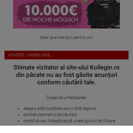
Doar ce e mai bun pentru voi !
AFACERI / IMOBILIARE
Stimate vizitator al site-ului Kollegin.ro
din păcate nu au fost găsite anunțuri
conform căutării tale.
Încearcă următoarele:
alege o altă localitate sau o altă regiune
extinde perimetrul de căutare
modifică sau îndepărtează unele opțiuni de filtrare
Îți mulțumim pentru înțelegere și îți dorim mult succes pe