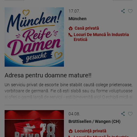
17.07.
München
Casă privată
Locuri De Muncă În Industria
Erotică
Adresa pentru doamne mature!!
Un serviciu privat de escorte bine stabilit caută colege prietenoase,
vorbitoare de germană. Fie că ești slabă sau cu forme voluptuoase
și oferi o gamă largă de servicii - ești binevenită aici! O echipă mică și
prietenoasă din München te așteaptă. „Sex protejat”.
04.08.
Brüttisellen / Wangen (CH)
Locuinţă privată