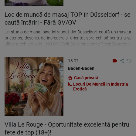
cunosc, Cu cele mai bune gânduri, Melanie (Director General Elveția)
+41-788834970 de preferință prin WhatsApp, sau trimiteți un e-mail
De asemenea, ne puteți contacta prin intermediul formularului de
Loc de muncă de masaj TOP în Düsseldorf - se
candidatură de pe site-ul nostru! ...
caută întăriri - Fără GV/OV
Un studio de masaj bine întreținut din Düsseldorf caută un maseur
prietenos, deschis, de încredere și orientat spre echipă pentru a se
alătura echipei sale - NU GV/OV!!! Sunt binevenite începătoarele și
doamnele fără experiență! Sunt binevenite doamnele cu un aspect
îngrijit! Nu este nevoie să vorbiți germană; engleza este suficientă.
13.07.
Puteți lucra independent sau ca angajat. Vă puteți aștepta la
oaspeți prietenoși și la un mediu de lucru foarte plăcut. Ne puteți
Baden-Baden
suna pentru mai multe informații. Aștept cu nerăbdare apelul
Casă privată
dumneavoastră! 0176-32743505 (WhatsApp și Telegram) 0171-
Locuri De Muncă În Industria
7374056 (Apeluri și SMS-uri) Sau trimiteți-ne un e-mail.
Erotică
Villa Le Rouge - Oportunitate excelentă pentru
fete de top (18+)!