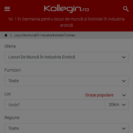
Nr. 1 în Germania pentru locuri de muncă și închirieri în industria
erotică
Locuri De Muncă În Industria Erotică & Închirieri
Oferte
Furnizori
Loc
Regiune