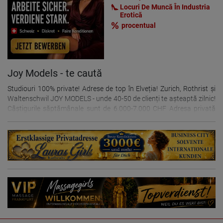
telefon, WhatsApp sau e-mail: +49-155-60680398 Vorbim germană
Locuri De Muncă În Industria
și engleză
Erotică
procentual
Joy Models - te caută
Studiouri 100% private! Adrese de top în Elveția! Zurich, Rothrist și
Waltenschwil JOY MODELS - unde 40-50 de clienți te așteaptă zilnic!
Câștigurile săptămânale sunt de 6.000-7.000 CHF Adresa privată
exclusivă și absolut inegalabilă "JOY" caută fete atractive, tinere și
de încredere (18+)! Elegant, curat și exclusivist! Cameră privată în
casă cu discreție maximă. - Cameră spațioasă, frumos mobilată -
Reclamă în ziare și portaluri online - Lenjerie de pat, prosoape și
prosoape de bucătărie incluse - Potențial excelent de câștig, fără
pierderi! - Bucătărie modernă - Cazare gratuită - Te ajutăm cu
transportul și toate documentele de lucru necesare. Lucrăm pe bază
de comision, iar TOATE extra-urile sunt incluse pentru tine! Oferim
programări în Elveția și Germania. Pentru mai multe informații și
pentru a programa o întâlnire, te rugăm să ne suni sau să ne trimiți
un e-mail. +41-76-6725885