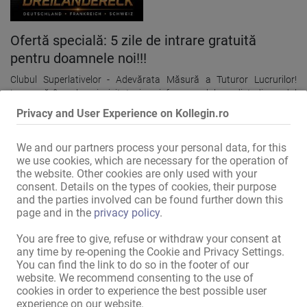
Ofertă specială: 5 zile de intrare gratuită
pentru doamnele noi!!!
Clubul Superlativelor - Adevărata Măsură a Tuturor Lucrurilor!
Lucrează în cel mai vizitat și mai frumos club nudist din sudul
Germaniei! Mulți clienți fideli buni în fiecare zi! Cel mai bun salariu,
Privacy and User Experience on Kollegin.ro
altfel, rambursarea biletului de intrare!!! Ești liber să-ți alegi invitații.
Tu decizi când și cât timp vrei să lucrezi! Cea mai bună locație în
We and our partners process your personal data, for this
regiunea trifrontalieră dintre Germania, Elveția și Franța! - Bucură-te
we use cookies, which are necessary for the operation of
de acces gratuit la piscină (interioară și exterioară), restaurant,
the website. Other cookies are only used with your
jacuzzi, saună și multe altele. - Toate facilitățile sunt disponibile
consent. Details on the types of cookies, their purpose
pentru tine și invitații tăi. - Programează-ți liber timpul, alege-ți
and the parties involved can be found further down this
propriul serviciu. - Cazare foarte modernă disponibilă. - Câini de talie
28.07.
page and in the
privacy policy
.
mică, de mărimea unei geanți de mână, sunt permiși. La doar 20 de
Mainz
minute de EuroAirport Basel-Moulhouse-Freiburg. La aproximativ
You are free to give, refuse or withdraw your consent at
60 de minute de aeroportul internațional din Zurich/Kloten. Cauți un
Casă privată
any time by re-opening the Cookie and Privacy Settings.
loc de muncă erotic în cel mai frumos bordel din Germania și cel mai
Locuri De Muncă În Industria
You can find the link to do so in the footer of our
bun salariu între Zurich, Basel și Offenburg? Atunci contactați
Erotică
website. We recommend consenting to the use of
Palatul, așteptăm cu nerăbdare să ne contactați. Vă rugăm să ne
procentual
cookies in order to experience the best possible user
contactați, de preferință, prin WhatsApp +49-157-31247527 sau
experience on our website.