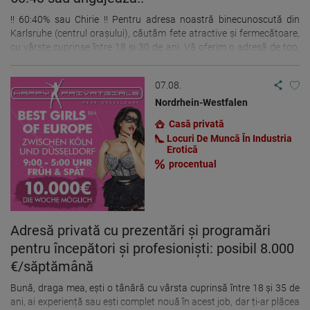
!! 60:40% sau Chirie !! Pentru adresa noastră binecunoscută din
Karlsruhe (centrul orașului), căutăm fete atractive și fermecătoare,
cu vârste cuprinse între 18 și 30 de ani. Vă oferim o adresă de top,
cu o atmosferă exclusivistă și un număr mare de clienți fideli
mulțumiți care apreciază locația. Dacă sunteți interesați sau aveți
07.08.
întrebări, vă rugăm să ne contactați telefonic: +49-0152-16056563
(și WhatsApp) (Vorbim germană, engleză și română) sau prin e-mail
Nordrhein-Westfalen
la: mail@rouge-girls.eu ...
Casă privată
Locuri De Muncă În Industria
Erotică
procentual
Adresă privată cu prezentări și programări
pentru începători și profesioniști: posibil 8.000
€/săptămână
Bună, draga mea, ești o tânără cu vârsta cuprinsă între 18 și 35 de
ani, ai experiență sau ești complet nouă în acest job, dar ți-ar plăcea