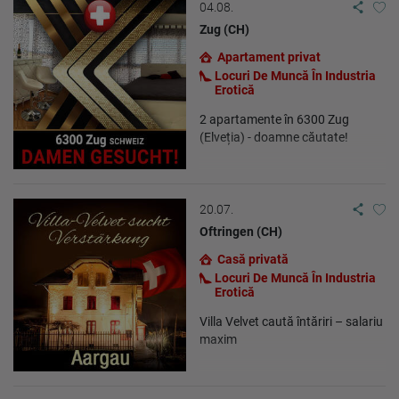
04.08.
Zug (CH)
Apartament privat
Locuri De Muncă În Industria
Erotică
2 apartamente în 6300 Zug
(Elveția) - doamne căutate!
20.07.
Oftringen (CH)
Casă privată
Locuri De Muncă În Industria
Erotică
Villa Velvet caută întăriri – salariu
maxim