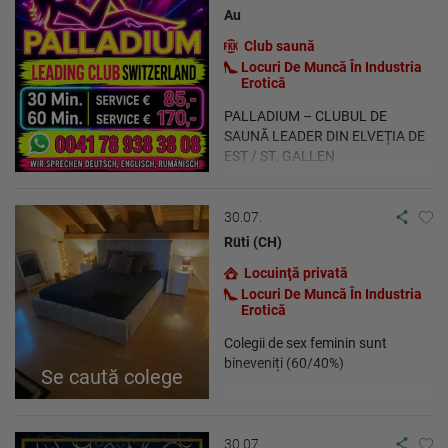
Au
Club saună
Locuri De Muncă În Industria
Erotică
PALLADIUM – CLUBUL DE
SAUNĂ LEADER DIN ELVEȚIA DE
EST / ST. GALLEN
30.07.
Rüti (CH)
Locuinţă privată
Locuri De Muncă În Industria
Erotică
Colegii de sex feminin sunt
bineveniți (60/40%)
Se caută colege
30.07.