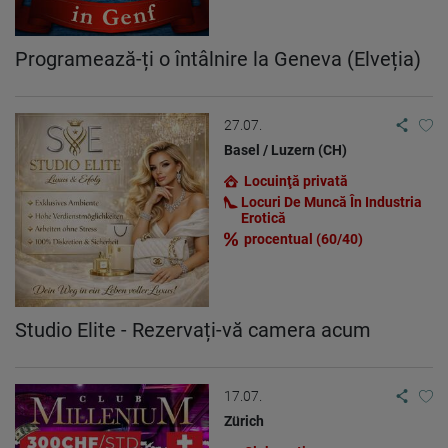
Programează-ți o întâlnire la Geneva (Elveția)
27.07.
Basel / Luzern (CH)
Locuinţă privată
Locuri De Muncă În Industria
Erotică
procentual (60/40)
Studio Elite - Rezervați-vă camera acum
17.07.
Zürich