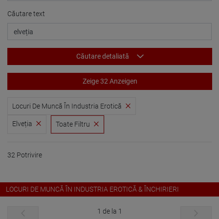
Căutare text
Căutare detaliată
Zeige 32 Anzeigen
Locuri De Muncă În Industria Erotică
Elveția
Toate Filtru
32 Potrivire
LOCURI DE MUNCĂ ÎN INDUSTRIA EROTICĂ & ÎNCHIRIERI
1 de la 1