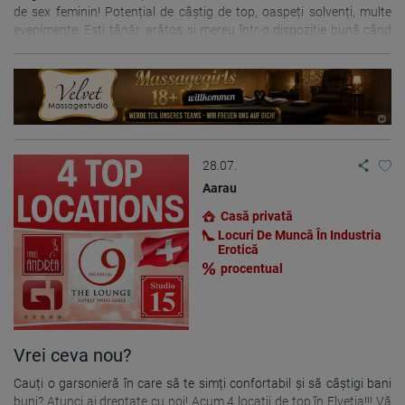
de sex feminin! Potențial de câștig de top, oaspeți solvenți, multe
cunoaște-ne! Abea aștept sa te văd
evenimente. Ești tânăr, arătos și mereu într-o dispoziție bună când
contează? Atunci nu rata această mare oportunitate! Totul este
îngrijit: vă puteți înregistra la noi fără nicio grijă. Aproape de granița
cu Franța, Haguenau, Elveția. Pentru mai multe informatii va rugam
sa ne contactati la Tel.: 0162-3705291 Îndrăznește, pentru că
merită!
28.07.
Aarau
Casă privată
Locuri De Muncă În Industria
Erotică
procentual
Vrei ceva nou?
Cauți o garsonieră în care să te simți confortabil și să câștigi bani
buni? Atunci ai dreptate cu noi! Acum 4 locații de top în Elveția!!! Vă