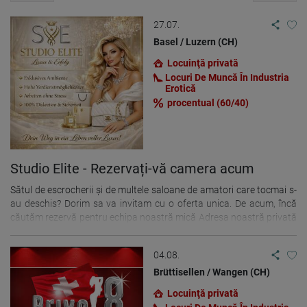
27.07.
Basel / Luzern (CH)
Locuinţă privată
Locuri De Muncă În Industria
Erotică
procentual (60/40)
Studio Elite - Rezervați-vă camera acum
Sătul de escrocherii și de multele saloane de amatori care tocmai s-
au deschis? Dorim sa va invitam cu o oferta unica. De acum, încă
căutăm rezervă pentru echipa noastră mică Adresa noastră privată
din Basel este sub aceeași conducere de 20 de ani! Avem o serie de
oaspeți obișnuiți, precum și Întotdeauna noi oaspeți buni... Suntem
04.08.
pentru curățenie și fiabilitate! Nu există imaginație „prostească” aici.
Oaspeții fac o programare direct cu doamna la alegere. Desigur,
Brüttisellen / Wangen (CH)
totul în casă a fost renovat recent. Totul este așadar în stare
Locuinţă privată
absolută de TOP, deosebit de curat și modern! Lucrăm pe procente!!