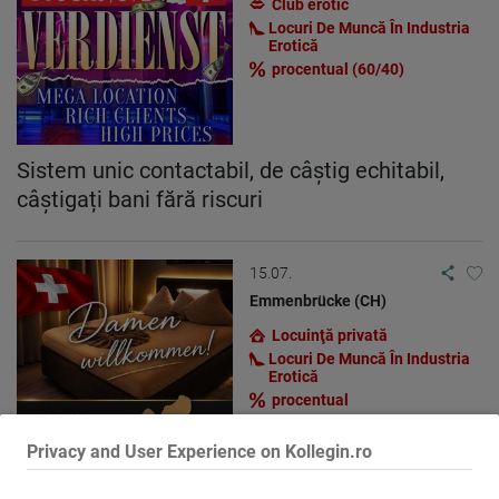
Club erotic
Locuri De Muncă În Industria
Erotică
procentual (60/40)
Sistem unic contactabil, de câștig echitabil,
câștigați bani fără riscuri
15.07.
Emmenbrücke (CH)
Locuinţă privată
Locuri De Muncă În Industria
Erotică
procentual
Privacy and User Experience on Kollegin.ro