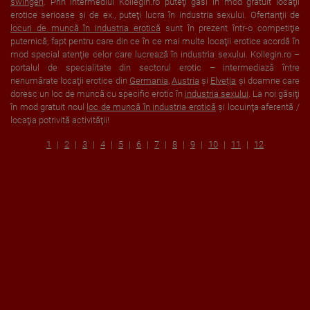
swingeri
. Prin intermediul Kollegin.ro puteţi găsi în mod gratuit locaţii
erotice serioase şi de ex., puteţi lucra în industria sexului. Ofertanţii de
locuri de muncă în industria erotică
sunt în prezent într-o competiţie
puternică, fapt pentru care din ce în ce mai multe locaţii erotice acordă în
mod special atenţie celor care lucrează în industria sexului. Kollegin.ro –
portalul de specialitate din sectorul erotic – intermediază între
nenumărate locaţii erotice din
Germania
,
Austria
şi
Elveția
şi doamne care
doresc un loc de muncă cu specific erotic în
industria sexului
. La noi găsiţi
în mod gratuit noul
loc de muncă în industria erotică
şi locuinţa aferentă /
locaţia potrivită activităţii!
1
2
3
4
5
6
7
8
9
10
11
12