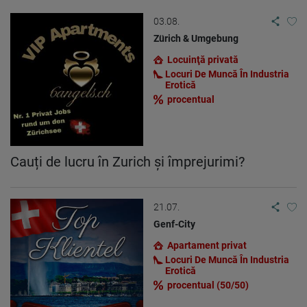
03.08.
Zürich & Umgebung
Locuinţă privată
Locuri De Muncă În Industria
Erotică
procentual
Cauți de lucru în Zurich și împrejurimi?
21.07.
Genf-City
Apartament privat
Locuri De Muncă În Industria
Erotică
procentual (50/50)