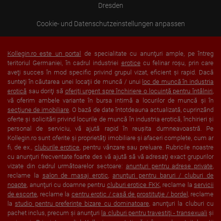
Dresden
Cookie- und Datenschutzeinstellungen anpassen
Kollegin.ro este un portal
de specialitate cu anunţuri ample, pe întreg
teritoriul Germaniei, în cadrul industriei
erotice
cu felinar roşu, prin care
aveţi succes în mod specific privind grupul vizat, eficient şi rapid. Dacă
sunteţi în căutarea unei locaţii de muncă / unui
loc de muncă în industria
erotică
sau doriţi să
oferiţi urgent spre închiriere o locuinţă pentru întâlniri
,
vă oferim ambele variante în bursa intimă a locurilor de muncă şi în
secţiune de imobiliare
. O bază de date întotdeauna actualizată, cuprinzând
oferte şi solicitări privind locurile de muncă în industria erotică, închirieri şi
personal de serviciu, vă ajută rapid în reuşita dumneavoastră. Pe
Kollegin.ro sunt oferite şi proprietăţi imobiliare şi afaceri complete, cum ar
fi, de ex.,
cluburile erotice
, pentru vânzare sau preluare. Rubricile noastre
cu anunţuri frecventate foarte des vă ajută să vă adresaţi exact grupurilor
vizate din cadrul următoarelor sectoare:
anunţuri pentru adrese private
,
reclame la
salon de masaj erotic
,
anunţuri pentru baruri / cluburi de
noapte
, anunţuri cu doamne pentru
cluburi erotice FKK
, reclame la
servicii
de escorte
, reclame la
centru erotic / casă de prostituţie / bordel
, reclame
la
studio pentru preferinţe bizare cu dominatoare
, anunţuri la cluburi cu
pachet inclus, precum şi anunţuri
la cluburi pentru travestiţi - transexuali
şi