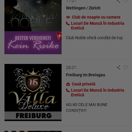
17.07.
Wettingen / Zürich
Club de noapte cu camere
Locuri De Muncă În Industria
Erotică
Club Noble oferă condiții de top
28.07.
Freiburg im Breisgau
Casă privată
Locuri De Muncă În Industria
Erotică
60/40 CELE MAI BUNE
CONDIȚII!!!