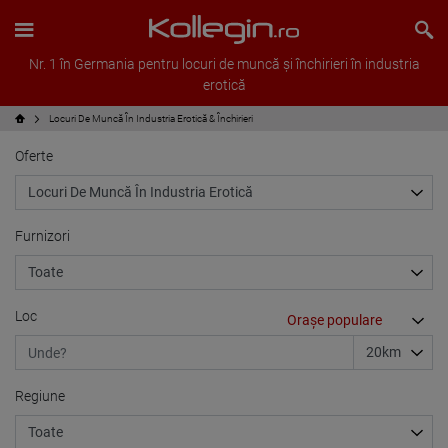
Nr. 1 în Germania pentru locuri de muncă și închirieri în industria
erotică
Locuri De Muncă În Industria Erotică & Închirieri
Oferte
Furnizori
Loc
Regiune