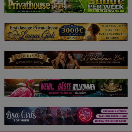
renumit, cu cele mai exclusive și rafinate facilități. Cu o altă filială în
Elveția. O clientelă numeroasă și exclusivistă, precum și un
marketing excepțional, cu o prezență publicitară uriașă și ani de
experiență în programarea întâlnirilor și publicitate, vă așteaptă.
Doriți să beneficiați de tradiția, consecvența și experiența noastră în
sectorul BDSM de înaltă clasă? Atunci contactați-ne! NOTĂ: Trebuie
să fiți de încredere, dornici să învățați și să aveți un aspect îngrijit și
atractiv.