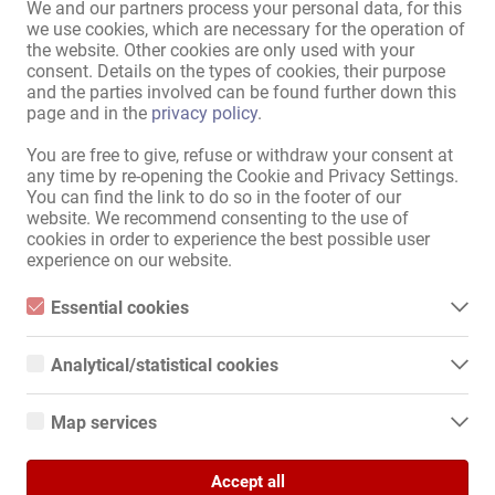
Job erotic în Elveția!
We and our partners process your personal data, for this
we use cookies, which are necessary for the operation of
the website. Other cookies are only used with your
consent. Details on the types of cookies, their purpose
27.07.
and the parties involved can be found further down this
Luzern
page and in the
privacy policy
.
Locuinţă privată
You are free to give, refuse or withdraw your consent at
Locuri De Muncă În Industria
any time by re-opening the Cookie and Privacy Settings.
Erotică
You can find the link to do so in the footer of our
website. We recommend consenting to the use of
cookies in order to experience the best possible user
experience on our website.
Studio Elite
Essential cookies
Essential cookies are all cookies necessary for the operation of
the website by enabling basic functions. The website cannot
Analytical/statistical cookies
function properly without these cookies.
27.07.
Analytical or statistical cookies are cookies that are used to
Zürich
analyze website usage and create anonymized access statistics.
Map services
They help website owners understand how visitors interact with
Club erotic
websites by collecting and reporting information anonymously.
Google Maps
Locuri De Muncă În Industria
Erotică
Accept all
When you use Google Maps on our website, information about