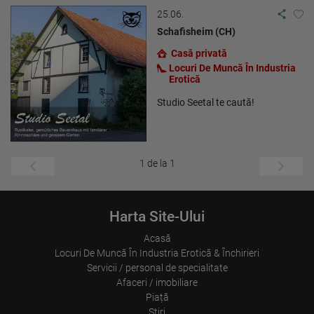
25.06.
Schafisheim (CH)
Casă privată
Locuri De Muncă În Industria
Erotică
Studio Seetal te caută!
1 de la 1
Harta Site-Ului
Acasă
Locuri De Muncă În Industria Erotică & Închirieri
Servicii / personal de specialitate
Afaceri / imobiliare
Piață
Ştiri