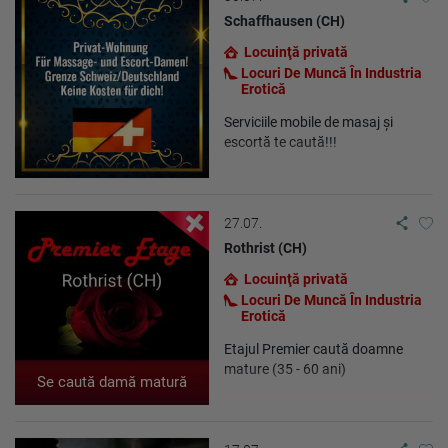
Schaffhausen (CH)
Locuinţă privată
Locuri De Muncă În Industria
Erotică
Serviciile mobile de masaj și
escortă te caută!!!
27.07.
Rothrist (CH)
Locuinţă privată
Locuri De Muncă În Industria
Erotică
Etajul Premier caută doamne
mature (35 - 60 ani)
Se caută damă matură